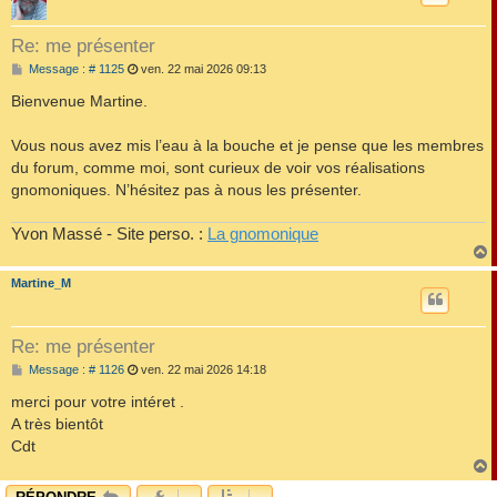
Re: me présenter
M
Message : # 1125
ven. 22 mai 2026 09:13
e
s
Bienvenue Martine.
s
a
g
Vous nous avez mis l’eau à la bouche et je pense que les membres
e
du forum, comme moi, sont curieux de voir vos réalisations
gnomoniques. N’hésitez pas à nous les présenter.
Yvon Massé - Site perso. :
La gnomonique
Martine_M
t
Re: me présenter
M
Message : # 1126
ven. 22 mai 2026 14:18
e
s
merci pour votre intéret .
s
A très bientôt
a
g
Cdt
e