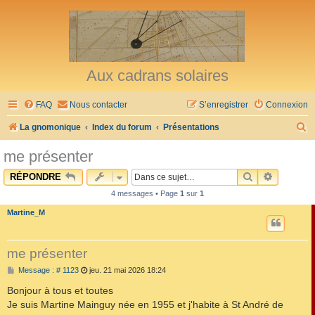
Aux cadrans solaires
FAQ
Nous contacter
S’enregistrer
Connexion
R
La gnomonique
Index du forum
Présentations
e
me présenter
c
RECHERCHE
RECHER
RÉPONDRE
h
4 messages • Page
1
sur
1
e
Martine_M
r
c
me présenter
h
M
Message : # 1123
jeu. 21 mai 2026 18:24
e
e
s
Bonjour à tous et toutes
r
s
Je suis Martine Mainguy née en 1955 et j'habite à St André de
a