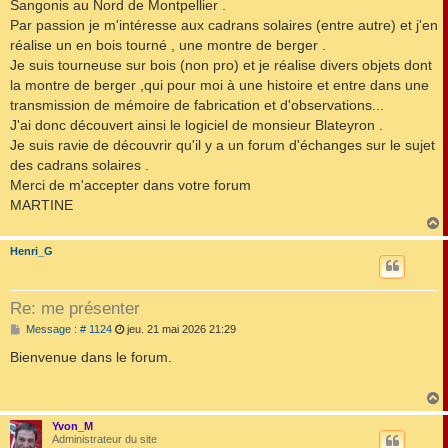
g
Sangonis au Nord de Montpellier .
e
Par passion je m'intéresse aux cadrans solaires (entre autre) et j'en
réalise un en bois tourné , une montre de berger .
Je suis tourneuse sur bois (non pro) et je réalise divers objets dont
la montre de berger ,qui pour moi à une histoire et entre dans une
transmission de mémoire de fabrication et d'observations...
J'ai donc découvert ainsi le logiciel de monsieur Blateyron .
Je suis ravie de découvrir qu'il y a un forum d'échanges sur le sujet
des cadrans solaires .
Merci de m'accepter dans votre forum
MARTINE
Henri_G
t
Re: me présenter
M
Message : # 1124
jeu. 21 mai 2026 21:29
e
s
Bienvenue dans le forum.
s
a
g
e
Yvon_M
t
Administrateur du site