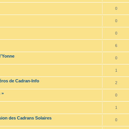
0
0
0
6
l’Yonne
0
1
éros de Cadran-Info
2
 »
0
1
ion des Cadrans Solaires
0