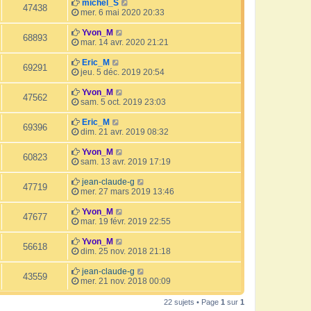
michel_S
47438
mer. 6 mai 2020 20:33
Yvon_M
68893
mar. 14 avr. 2020 21:21
Eric_M
69291
jeu. 5 déc. 2019 20:54
Yvon_M
47562
sam. 5 oct. 2019 23:03
Eric_M
69396
dim. 21 avr. 2019 08:32
Yvon_M
60823
sam. 13 avr. 2019 17:19
jean-claude-g
47719
mer. 27 mars 2019 13:46
Yvon_M
47677
mar. 19 févr. 2019 22:55
Yvon_M
56618
dim. 25 nov. 2018 21:18
jean-claude-g
43559
mer. 21 nov. 2018 00:09
22 sujets • Page
1
sur
1