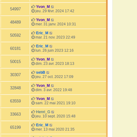
Yvon_M
54997
jeu. 29 févr. 2024 17:42
Yvon_M
48489
mer. 31 janv. 2024 10:31
Eric_M
50592
mar. 21 nov. 2023 22:49
Eric_M
60181
lun. 26 juin 2023 12:16
Yvon_M
50015
dim. 23 avr. 2023 18:13
sebB
30307
jeu. 27 oct. 2022 17:09
Yvon_M
32848
dim. 3 avr. 2022 19:48
Yvon_M
63559
sam. 22 mai 2021 19:10
Henri_G
33663
jeu. 10 sept. 2020 15:48
Eric_M
65199
mer. 13 mai 2020 21:35