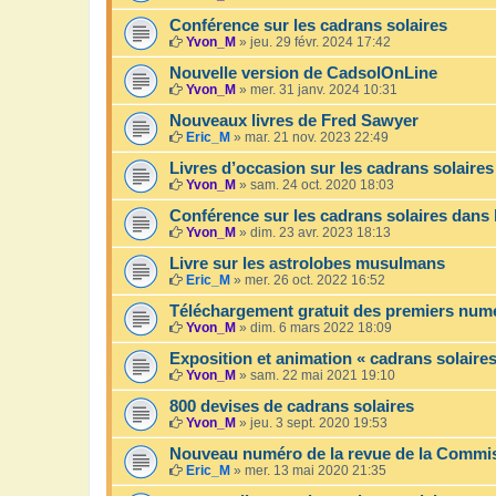
Conférence sur les cadrans solaires
Yvon_M
»
jeu. 29 févr. 2024 17:42
Nouvelle version de CadsolOnLine
Yvon_M
»
mer. 31 janv. 2024 10:31
Nouveaux livres de Fred Sawyer
Eric_M
»
mar. 21 nov. 2023 22:49
Livres d’occasion sur les cadrans solaires
Yvon_M
»
sam. 24 oct. 2020 18:03
Conférence sur les cadrans solaires dans 
Yvon_M
»
dim. 23 avr. 2023 18:13
Livre sur les astrolobes musulmans
Eric_M
»
mer. 26 oct. 2022 16:52
Téléchargement gratuit des premiers num
Yvon_M
»
dim. 6 mars 2022 18:09
Exposition et animation « cadrans solaires
Yvon_M
»
sam. 22 mai 2021 19:10
800 devises de cadrans solaires
Yvon_M
»
jeu. 3 sept. 2020 19:53
Nouveau numéro de la revue de la Commis
Eric_M
»
mer. 13 mai 2020 21:35