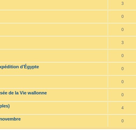
3
0
0
3
0
expédition d’Égypte
0
0
ée de la Vie wallonne
0
ples)
4
 novembre
0