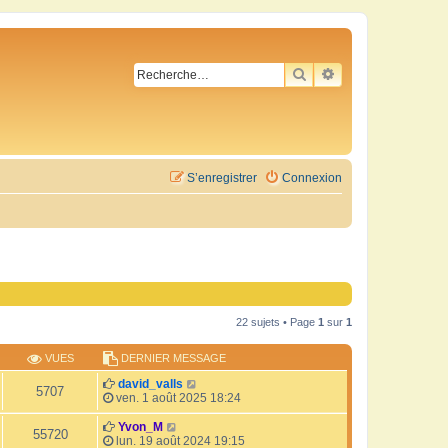
RECHERCHER
RECHERCHE AVA
S’enregistrer
Connexion
22 sujets • Page
1
sur
1
VUES
DERNIER MESSAGE
david_valls
5707
ven. 1 août 2025 18:24
Yvon_M
55720
lun. 19 août 2024 19:15