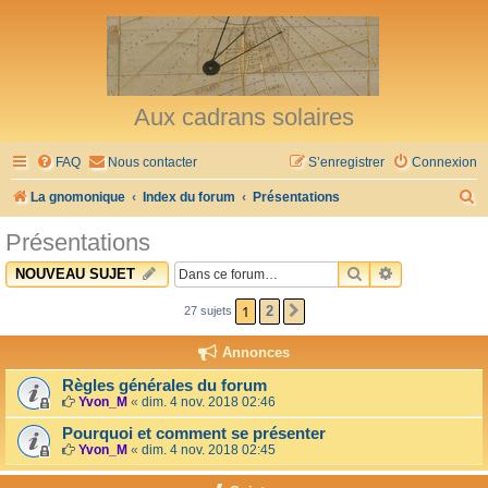
Aux cadrans solaires
FAQ
Nous contacter
S’enregistrer
Connexion
R
La gnomonique
Index du forum
Présentations
e
Présentations
c
RECHERCHER
RECHERCHE 
NOUVEAU SUJET
h
e
1
2
27 sujets
SUIVANTE
r
Annonces
c
Règles générales du forum
h
Yvon_M
«
dim. 4 nov. 2018 02:46
e
Pourquoi et comment se présenter
Yvon_M
«
dim. 4 nov. 2018 02:45
r