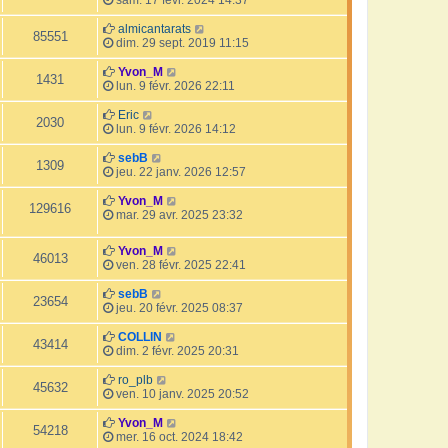
almicantarats
85551
dim. 29 sept. 2019 11:15
Yvon_M
1431
lun. 9 févr. 2026 22:11
Eric
2030
lun. 9 févr. 2026 14:12
sebB
1309
jeu. 22 janv. 2026 12:57
Yvon_M
129616
mar. 29 avr. 2025 23:32
Yvon_M
46013
ven. 28 févr. 2025 22:41
sebB
23654
jeu. 20 févr. 2025 08:37
COLLIN
43414
dim. 2 févr. 2025 20:31
ro_plb
45632
ven. 10 janv. 2025 20:52
Yvon_M
54218
mer. 16 oct. 2024 18:42