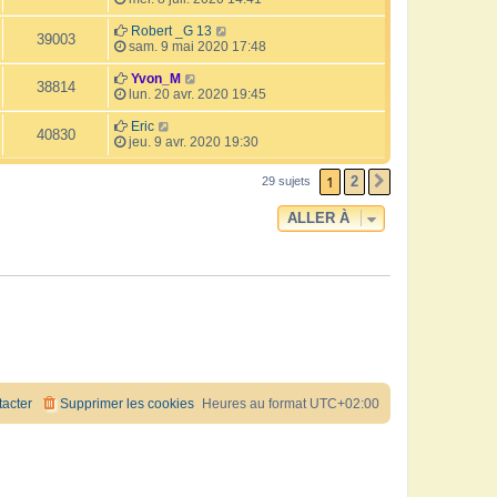
Robert _G 13
39003
sam. 9 mai 2020 17:48
Yvon_M
38814
lun. 20 avr. 2020 19:45
Eric
40830
jeu. 9 avr. 2020 19:30
1
2
29 sujets
SUIVANTE
ALLER À
acter
Supprimer les cookies
Heures au format
UTC+02:00