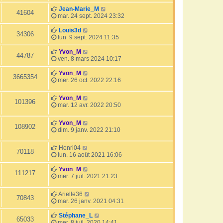
Jean-Marie_M
41604
mar. 24 sept. 2024 23:32
Louis3d
34306
lun. 9 sept. 2024 11:35
Yvon_M
44787
ven. 8 mars 2024 10:17
Yvon_M
3665354
mer. 26 oct. 2022 22:16
Yvon_M
101396
mar. 12 avr. 2022 20:50
Yvon_M
108902
dim. 9 janv. 2022 21:10
Henri04
70118
lun. 16 août 2021 16:06
Yvon_M
111217
mer. 7 juil. 2021 21:23
Arielle36
70843
mar. 26 janv. 2021 04:31
Stéphane_L
65033
mer. 8 juil. 2020 14:41