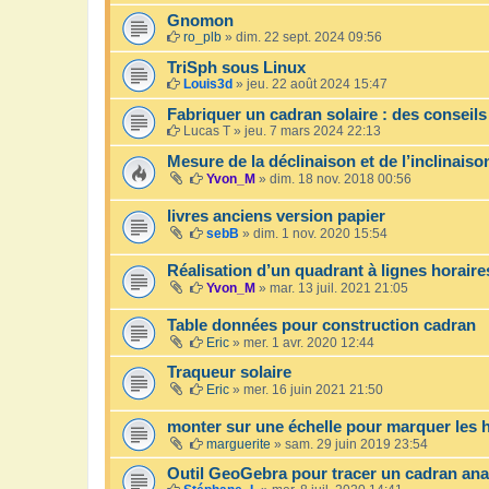
Gnomon
ro_plb
»
dim. 22 sept. 2024 09:56
TriSph sous Linux
Louis3d
»
jeu. 22 août 2024 15:47
Fabriquer un cadran solaire : des conseil
Lucas T
»
jeu. 7 mars 2024 22:13
Mesure de la déclinaison et de l’inclinais
Yvon_M
»
dim. 18 nov. 2018 00:56
livres anciens version papier
sebB
»
dim. 1 nov. 2020 15:54
Réalisation d’un quadrant à lignes horaires
Yvon_M
»
mar. 13 juil. 2021 21:05
Table données pour construction cadran
Eric
»
mer. 1 avr. 2020 12:44
Traqueur solaire
Eric
»
mer. 16 juin 2021 21:50
monter sur une échelle pour marquer les 
marguerite
»
sam. 29 juin 2019 23:54
Outil GeoGebra pour tracer un cadran an