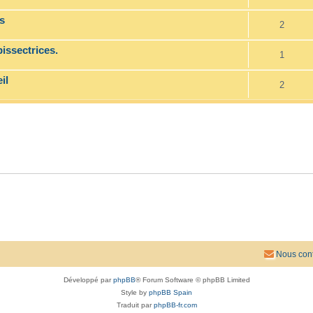
s
2
issectrices.
1
il
2
Nous cont
Développé par
phpBB
® Forum Software © phpBB Limited
Style by
phpBB Spain
Traduit par
phpBB-fr.com