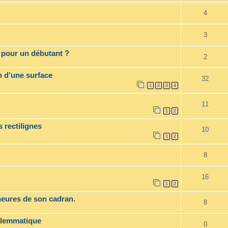
4
3
s pour un débutant ?
2
on d’une surface
32
1
2
3
4
11
1
2
 rectilignes
10
1
2
8
16
1
2
heures de son cadran.
8
alemmatique
0