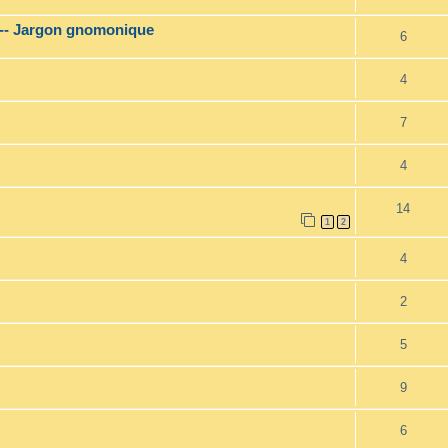
 --- Jargon gnomonique
6
4
7
4
14
1
2
4
2
5
9
6