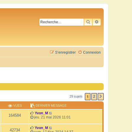
RECHERCHER
RECHERCHE AVA
S’enregistrer
Connexion
1
2
29 sujets
SUIVANTE
VUES
DERNIER MESSAGE
Yvon_M
164584
jeu. 21 mai 2026 11:01
Yvon_M
42734
sam. 17 févr. 2024 14:37