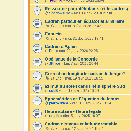
Yvon_M
»
ven. 24 nov. 2023 18:04
Ressource pour débutants (et les autres)
ShadowsPro
»
mer. 14 nov. 2018 21:00
Cadran particulier, équatorial armillaire
Eric
»
dim. 8 févr. 2026 17:42
Capucin
Eric
»
mer. 31 déc. 2025 18:41
Cadran d'Apian
Eric
»
mer. 21 janv. 2026 22:26
Obélisque de la Concorde
JFnice
»
lun. 7 avr. 2025 20:44
Correction longitude cadran de berger?
Eric
»
mer. 19 févr. 2025 18:55
azimut du soleil dans l'hémisphère Sud
sebB
»
lun. 17 févr. 2025 16:09
Ephémérides de l'équation du temps
pierre2nice
»
ven. 10 janv. 2025 10:09
Heure solaire - Heure légale
ro_plb
»
dim. 5 janv. 2025 18:07
Cadran diptyque et latitude variable
Eric
»
jeu. 12 sept. 2024 19:54