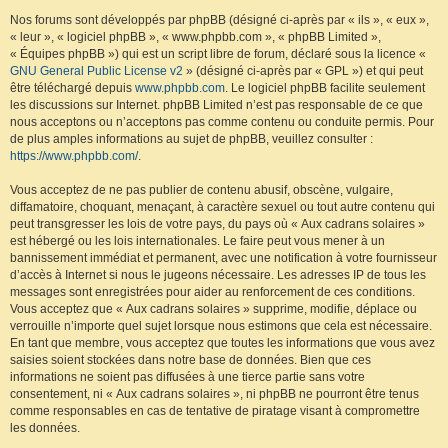
Nos forums sont développés par phpBB (désigné ci-après par « ils », « eux »,
« leur », « logiciel phpBB », « www.phpbb.com », « phpBB Limited »,
« Équipes phpBB ») qui est un script libre de forum, déclaré sous la licence «
GNU General Public License v2
» (désigné ci-après par « GPL ») et qui peut
être téléchargé depuis
www.phpbb.com
. Le logiciel phpBB facilite seulement
les discussions sur Internet. phpBB Limited n’est pas responsable de ce que
nous acceptons ou n’acceptons pas comme contenu ou conduite permis. Pour
de plus amples informations au sujet de phpBB, veuillez consulter :
https://www.phpbb.com/
.
Vous acceptez de ne pas publier de contenu abusif, obscène, vulgaire,
diffamatoire, choquant, menaçant, à caractère sexuel ou tout autre contenu qui
peut transgresser les lois de votre pays, du pays où « Aux cadrans solaires »
est hébergé ou les lois internationales. Le faire peut vous mener à un
bannissement immédiat et permanent, avec une notification à votre fournisseur
d’accès à Internet si nous le jugeons nécessaire. Les adresses IP de tous les
messages sont enregistrées pour aider au renforcement de ces conditions.
Vous acceptez que « Aux cadrans solaires » supprime, modifie, déplace ou
verrouille n’importe quel sujet lorsque nous estimons que cela est nécessaire.
En tant que membre, vous acceptez que toutes les informations que vous avez
saisies soient stockées dans notre base de données. Bien que ces
informations ne soient pas diffusées à une tierce partie sans votre
consentement, ni « Aux cadrans solaires », ni phpBB ne pourront être tenus
comme responsables en cas de tentative de piratage visant à compromettre
les données.