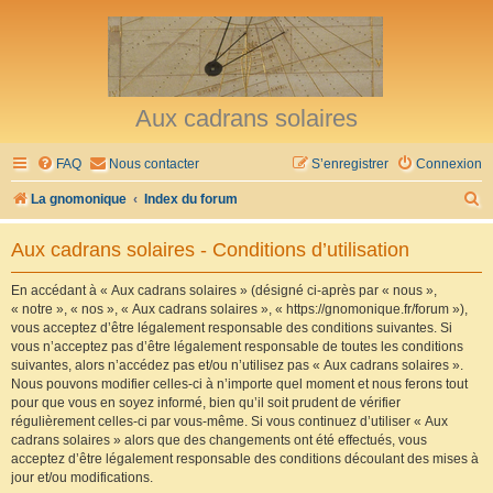
Aux cadrans solaires
FAQ
Nous contacter
S’enregistrer
Connexion
R
La gnomonique
Index du forum
e
Aux cadrans solaires - Conditions d’utilisation
c
h
En accédant à « Aux cadrans solaires » (désigné ci-après par « nous »,
« notre », « nos », « Aux cadrans solaires », « https://gnomonique.fr/forum »),
e
vous acceptez d’être légalement responsable des conditions suivantes. Si
r
vous n’acceptez pas d’être légalement responsable de toutes les conditions
suivantes, alors n’accédez pas et/ou n’utilisez pas « Aux cadrans solaires ».
c
Nous pouvons modifier celles-ci à n’importe quel moment et nous ferons tout
h
pour que vous en soyez informé, bien qu’il soit prudent de vérifier
régulièrement celles-ci par vous-même. Si vous continuez d’utiliser « Aux
e
cadrans solaires » alors que des changements ont été effectués, vous
r
acceptez d’être légalement responsable des conditions découlant des mises à
jour et/ou modifications.