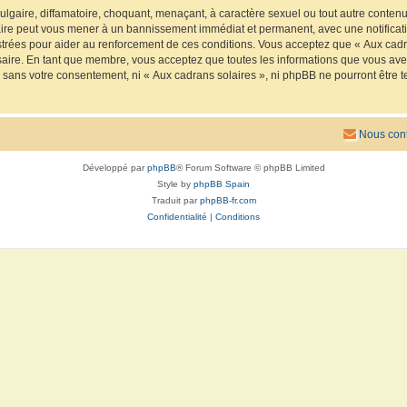
lgaire, diffamatoire, choquant, menaçant, à caractère sexuel ou tout autre contenu 
faire peut vous mener à un bannissement immédiat et permanent, avec une notificatio
trées pour aider au renforcement de ces conditions. Vous acceptez que « Aux cadra
saire. En tant que membre, vous acceptez que toutes les informations que vous av
ie sans votre consentement, ni « Aux cadrans solaires », ni phpBB ne pourront êtr
Nous cont
Développé par
phpBB
® Forum Software © phpBB Limited
Style by
phpBB Spain
Traduit par
phpBB-fr.com
Confidentialité
|
Conditions