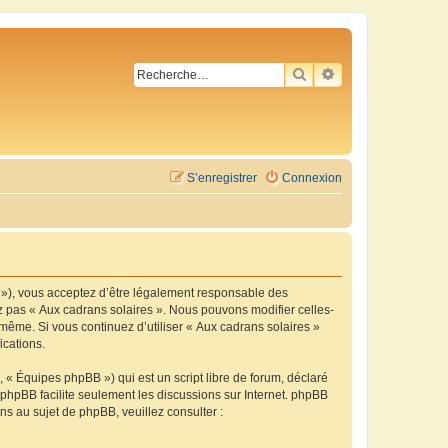
RECHERCHER
RECHERCHE AVA
S’enregistrer
Connexion
m »), vous acceptez d’être légalement responsable des
ez pas « Aux cadrans solaires ». Nous pouvons modifier celles-
-même. Si vous continuez d’utiliser « Aux cadrans solaires »
ications.
 « Équipes phpBB ») qui est un script libre de forum, déclaré
l phpBB facilite seulement les discussions sur Internet. phpBB
 au sujet de phpBB, veuillez consulter :