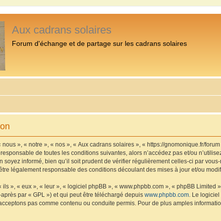
Aux cadrans solaires
Forum d'échange et de partage sur les cadrans solaires
ion
 nous », « notre », « nos », « Aux cadrans solaires », « https://gnomonique.fr/foru
 responsable de toutes les conditions suivantes, alors n’accédez pas et/ou n’utilis
 soyez informé, bien qu’il soit prudent de vérifier régulièrement celles-ci par vous
être légalement responsable des conditions découlant des mises à jour et/ou modif
ls », « eux », « leur », « logiciel phpBB », « www.phpbb.com », « phpBB Limited »,
-après par « GPL ») et qui peut être téléchargé depuis
www.phpbb.com
. Le logicie
acceptons pas comme contenu ou conduite permis. Pour de plus amples informations