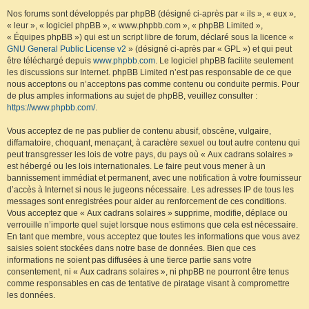
Nos forums sont développés par phpBB (désigné ci-après par « ils », « eux »,
« leur », « logiciel phpBB », « www.phpbb.com », « phpBB Limited »,
« Équipes phpBB ») qui est un script libre de forum, déclaré sous la licence «
GNU General Public License v2
» (désigné ci-après par « GPL ») et qui peut
être téléchargé depuis
www.phpbb.com
. Le logiciel phpBB facilite seulement
les discussions sur Internet. phpBB Limited n’est pas responsable de ce que
nous acceptons ou n’acceptons pas comme contenu ou conduite permis. Pour
de plus amples informations au sujet de phpBB, veuillez consulter :
https://www.phpbb.com/
.
Vous acceptez de ne pas publier de contenu abusif, obscène, vulgaire,
diffamatoire, choquant, menaçant, à caractère sexuel ou tout autre contenu qui
peut transgresser les lois de votre pays, du pays où « Aux cadrans solaires »
est hébergé ou les lois internationales. Le faire peut vous mener à un
bannissement immédiat et permanent, avec une notification à votre fournisseur
d’accès à Internet si nous le jugeons nécessaire. Les adresses IP de tous les
messages sont enregistrées pour aider au renforcement de ces conditions.
Vous acceptez que « Aux cadrans solaires » supprime, modifie, déplace ou
verrouille n’importe quel sujet lorsque nous estimons que cela est nécessaire.
En tant que membre, vous acceptez que toutes les informations que vous avez
saisies soient stockées dans notre base de données. Bien que ces
informations ne soient pas diffusées à une tierce partie sans votre
consentement, ni « Aux cadrans solaires », ni phpBB ne pourront être tenus
comme responsables en cas de tentative de piratage visant à compromettre
les données.