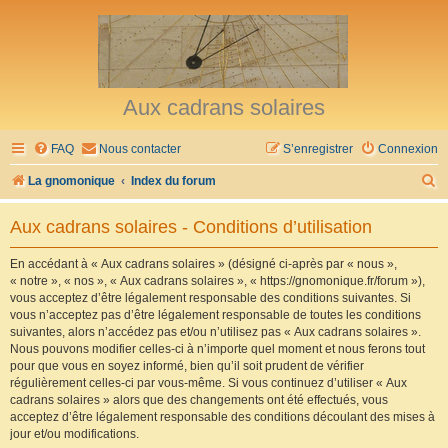
Aux cadrans solaires
FAQ
Nous contacter
S’enregistrer
Connexion
R
La gnomonique
Index du forum
e
Aux cadrans solaires - Conditions d’utilisation
c
h
En accédant à « Aux cadrans solaires » (désigné ci-après par « nous »,
« notre », « nos », « Aux cadrans solaires », « https://gnomonique.fr/forum »),
e
vous acceptez d’être légalement responsable des conditions suivantes. Si
r
vous n’acceptez pas d’être légalement responsable de toutes les conditions
suivantes, alors n’accédez pas et/ou n’utilisez pas « Aux cadrans solaires ».
c
Nous pouvons modifier celles-ci à n’importe quel moment et nous ferons tout
h
pour que vous en soyez informé, bien qu’il soit prudent de vérifier
régulièrement celles-ci par vous-même. Si vous continuez d’utiliser « Aux
e
cadrans solaires » alors que des changements ont été effectués, vous
r
acceptez d’être légalement responsable des conditions découlant des mises à
jour et/ou modifications.