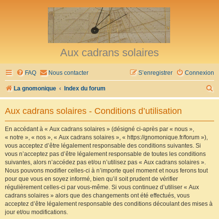
Aux cadrans solaires
FAQ
Nous contacter
S’enregistrer
Connexion
R
La gnomonique
Index du forum
e
Aux cadrans solaires - Conditions d’utilisation
c
h
En accédant à « Aux cadrans solaires » (désigné ci-après par « nous »,
« notre », « nos », « Aux cadrans solaires », « https://gnomonique.fr/forum »),
e
vous acceptez d’être légalement responsable des conditions suivantes. Si
r
vous n’acceptez pas d’être légalement responsable de toutes les conditions
suivantes, alors n’accédez pas et/ou n’utilisez pas « Aux cadrans solaires ».
c
Nous pouvons modifier celles-ci à n’importe quel moment et nous ferons tout
h
pour que vous en soyez informé, bien qu’il soit prudent de vérifier
régulièrement celles-ci par vous-même. Si vous continuez d’utiliser « Aux
e
cadrans solaires » alors que des changements ont été effectués, vous
r
acceptez d’être légalement responsable des conditions découlant des mises à
jour et/ou modifications.