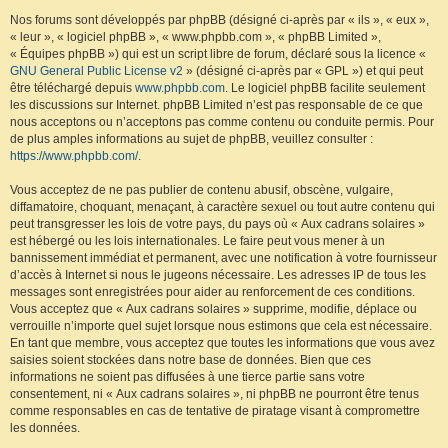
Nos forums sont développés par phpBB (désigné ci-après par « ils », « eux »,
« leur », « logiciel phpBB », « www.phpbb.com », « phpBB Limited »,
« Équipes phpBB ») qui est un script libre de forum, déclaré sous la licence «
GNU General Public License v2
» (désigné ci-après par « GPL ») et qui peut
être téléchargé depuis
www.phpbb.com
. Le logiciel phpBB facilite seulement
les discussions sur Internet. phpBB Limited n’est pas responsable de ce que
nous acceptons ou n’acceptons pas comme contenu ou conduite permis. Pour
de plus amples informations au sujet de phpBB, veuillez consulter :
https://www.phpbb.com/
.
Vous acceptez de ne pas publier de contenu abusif, obscène, vulgaire,
diffamatoire, choquant, menaçant, à caractère sexuel ou tout autre contenu qui
peut transgresser les lois de votre pays, du pays où « Aux cadrans solaires »
est hébergé ou les lois internationales. Le faire peut vous mener à un
bannissement immédiat et permanent, avec une notification à votre fournisseur
d’accès à Internet si nous le jugeons nécessaire. Les adresses IP de tous les
messages sont enregistrées pour aider au renforcement de ces conditions.
Vous acceptez que « Aux cadrans solaires » supprime, modifie, déplace ou
verrouille n’importe quel sujet lorsque nous estimons que cela est nécessaire.
En tant que membre, vous acceptez que toutes les informations que vous avez
saisies soient stockées dans notre base de données. Bien que ces
informations ne soient pas diffusées à une tierce partie sans votre
consentement, ni « Aux cadrans solaires », ni phpBB ne pourront être tenus
comme responsables en cas de tentative de piratage visant à compromettre
les données.