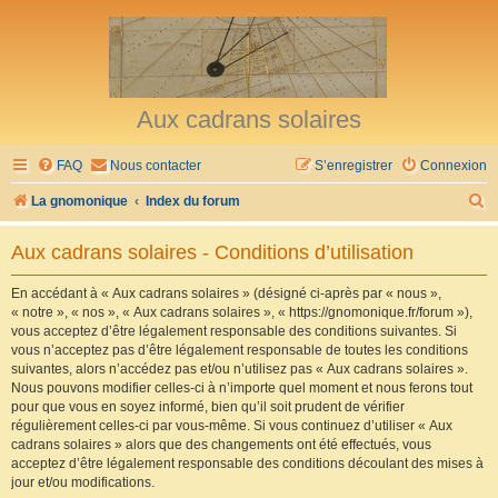
Aux cadrans solaires
FAQ
Nous contacter
S’enregistrer
Connexion
R
La gnomonique
Index du forum
e
Aux cadrans solaires - Conditions d’utilisation
c
h
En accédant à « Aux cadrans solaires » (désigné ci-après par « nous »,
« notre », « nos », « Aux cadrans solaires », « https://gnomonique.fr/forum »),
e
vous acceptez d’être légalement responsable des conditions suivantes. Si
r
vous n’acceptez pas d’être légalement responsable de toutes les conditions
suivantes, alors n’accédez pas et/ou n’utilisez pas « Aux cadrans solaires ».
c
Nous pouvons modifier celles-ci à n’importe quel moment et nous ferons tout
h
pour que vous en soyez informé, bien qu’il soit prudent de vérifier
régulièrement celles-ci par vous-même. Si vous continuez d’utiliser « Aux
e
cadrans solaires » alors que des changements ont été effectués, vous
r
acceptez d’être légalement responsable des conditions découlant des mises à
jour et/ou modifications.