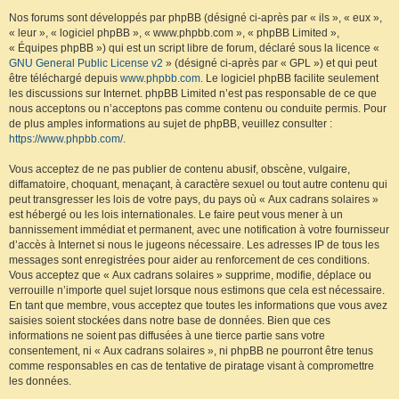
Nos forums sont développés par phpBB (désigné ci-après par « ils », « eux »,
« leur », « logiciel phpBB », « www.phpbb.com », « phpBB Limited »,
« Équipes phpBB ») qui est un script libre de forum, déclaré sous la licence «
GNU General Public License v2
» (désigné ci-après par « GPL ») et qui peut
être téléchargé depuis
www.phpbb.com
. Le logiciel phpBB facilite seulement
les discussions sur Internet. phpBB Limited n’est pas responsable de ce que
nous acceptons ou n’acceptons pas comme contenu ou conduite permis. Pour
de plus amples informations au sujet de phpBB, veuillez consulter :
https://www.phpbb.com/
.
Vous acceptez de ne pas publier de contenu abusif, obscène, vulgaire,
diffamatoire, choquant, menaçant, à caractère sexuel ou tout autre contenu qui
peut transgresser les lois de votre pays, du pays où « Aux cadrans solaires »
est hébergé ou les lois internationales. Le faire peut vous mener à un
bannissement immédiat et permanent, avec une notification à votre fournisseur
d’accès à Internet si nous le jugeons nécessaire. Les adresses IP de tous les
messages sont enregistrées pour aider au renforcement de ces conditions.
Vous acceptez que « Aux cadrans solaires » supprime, modifie, déplace ou
verrouille n’importe quel sujet lorsque nous estimons que cela est nécessaire.
En tant que membre, vous acceptez que toutes les informations que vous avez
saisies soient stockées dans notre base de données. Bien que ces
informations ne soient pas diffusées à une tierce partie sans votre
consentement, ni « Aux cadrans solaires », ni phpBB ne pourront être tenus
comme responsables en cas de tentative de piratage visant à compromettre
les données.