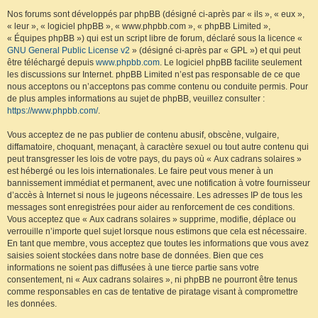
Nos forums sont développés par phpBB (désigné ci-après par « ils », « eux »,
« leur », « logiciel phpBB », « www.phpbb.com », « phpBB Limited »,
« Équipes phpBB ») qui est un script libre de forum, déclaré sous la licence «
GNU General Public License v2
» (désigné ci-après par « GPL ») et qui peut
être téléchargé depuis
www.phpbb.com
. Le logiciel phpBB facilite seulement
les discussions sur Internet. phpBB Limited n’est pas responsable de ce que
nous acceptons ou n’acceptons pas comme contenu ou conduite permis. Pour
de plus amples informations au sujet de phpBB, veuillez consulter :
https://www.phpbb.com/
.
Vous acceptez de ne pas publier de contenu abusif, obscène, vulgaire,
diffamatoire, choquant, menaçant, à caractère sexuel ou tout autre contenu qui
peut transgresser les lois de votre pays, du pays où « Aux cadrans solaires »
est hébergé ou les lois internationales. Le faire peut vous mener à un
bannissement immédiat et permanent, avec une notification à votre fournisseur
d’accès à Internet si nous le jugeons nécessaire. Les adresses IP de tous les
messages sont enregistrées pour aider au renforcement de ces conditions.
Vous acceptez que « Aux cadrans solaires » supprime, modifie, déplace ou
verrouille n’importe quel sujet lorsque nous estimons que cela est nécessaire.
En tant que membre, vous acceptez que toutes les informations que vous avez
saisies soient stockées dans notre base de données. Bien que ces
informations ne soient pas diffusées à une tierce partie sans votre
consentement, ni « Aux cadrans solaires », ni phpBB ne pourront être tenus
comme responsables en cas de tentative de piratage visant à compromettre
les données.