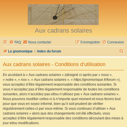
Aux cadrans solaires
FAQ
Nous contacter
S’enregistrer
Connexion
R
La gnomonique
Index du forum
e
Aux cadrans solaires - Conditions d’utilisation
c
h
En accédant à « Aux cadrans solaires » (désigné ci-après par « nous »,
« notre », « nos », « Aux cadrans solaires », « https://gnomonique.fr/forum »),
e
vous acceptez d’être légalement responsable des conditions suivantes. Si
r
vous n’acceptez pas d’être légalement responsable de toutes les conditions
suivantes, alors n’accédez pas et/ou n’utilisez pas « Aux cadrans solaires ».
c
Nous pouvons modifier celles-ci à n’importe quel moment et nous ferons tout
h
pour que vous en soyez informé, bien qu’il soit prudent de vérifier
régulièrement celles-ci par vous-même. Si vous continuez d’utiliser « Aux
e
cadrans solaires » alors que des changements ont été effectués, vous
r
acceptez d’être légalement responsable des conditions découlant des mises à
jour et/ou modifications.