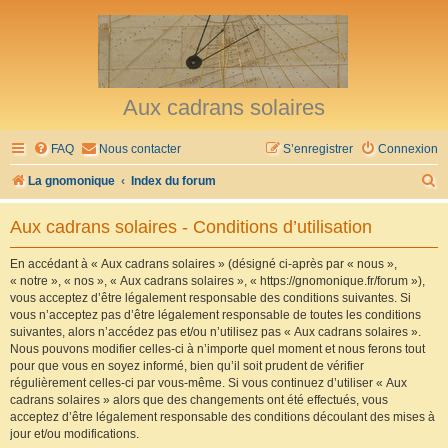
Aux cadrans solaires
FAQ
Nous contacter
S’enregistrer
Connexion
R
La gnomonique
Index du forum
e
Aux cadrans solaires - Conditions d’utilisation
c
h
En accédant à « Aux cadrans solaires » (désigné ci-après par « nous »,
« notre », « nos », « Aux cadrans solaires », « https://gnomonique.fr/forum »),
e
vous acceptez d’être légalement responsable des conditions suivantes. Si
r
vous n’acceptez pas d’être légalement responsable de toutes les conditions
suivantes, alors n’accédez pas et/ou n’utilisez pas « Aux cadrans solaires ».
c
Nous pouvons modifier celles-ci à n’importe quel moment et nous ferons tout
h
pour que vous en soyez informé, bien qu’il soit prudent de vérifier
régulièrement celles-ci par vous-même. Si vous continuez d’utiliser « Aux
e
cadrans solaires » alors que des changements ont été effectués, vous
r
acceptez d’être légalement responsable des conditions découlant des mises à
jour et/ou modifications.