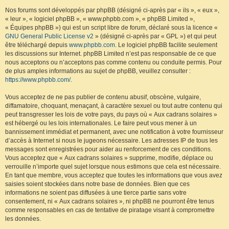
Nos forums sont développés par phpBB (désigné ci-après par « ils », « eux »,
« leur », « logiciel phpBB », « www.phpbb.com », « phpBB Limited »,
« Équipes phpBB ») qui est un script libre de forum, déclaré sous la licence «
GNU General Public License v2
» (désigné ci-après par « GPL ») et qui peut
être téléchargé depuis
www.phpbb.com
. Le logiciel phpBB facilite seulement
les discussions sur Internet. phpBB Limited n’est pas responsable de ce que
nous acceptons ou n’acceptons pas comme contenu ou conduite permis. Pour
de plus amples informations au sujet de phpBB, veuillez consulter :
https://www.phpbb.com/
.
Vous acceptez de ne pas publier de contenu abusif, obscène, vulgaire,
diffamatoire, choquant, menaçant, à caractère sexuel ou tout autre contenu qui
peut transgresser les lois de votre pays, du pays où « Aux cadrans solaires »
est hébergé ou les lois internationales. Le faire peut vous mener à un
bannissement immédiat et permanent, avec une notification à votre fournisseur
d’accès à Internet si nous le jugeons nécessaire. Les adresses IP de tous les
messages sont enregistrées pour aider au renforcement de ces conditions.
Vous acceptez que « Aux cadrans solaires » supprime, modifie, déplace ou
verrouille n’importe quel sujet lorsque nous estimons que cela est nécessaire.
En tant que membre, vous acceptez que toutes les informations que vous avez
saisies soient stockées dans notre base de données. Bien que ces
informations ne soient pas diffusées à une tierce partie sans votre
consentement, ni « Aux cadrans solaires », ni phpBB ne pourront être tenus
comme responsables en cas de tentative de piratage visant à compromettre
les données.