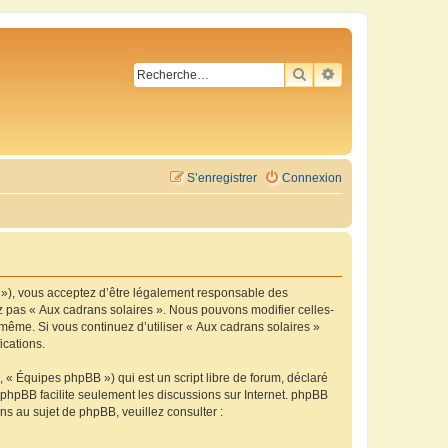
RECHERCHER
RECHERCHE AVA
S’enregistrer
Connexion
m »), vous acceptez d’être légalement responsable des
ez pas « Aux cadrans solaires ». Nous pouvons modifier celles-
-même. Si vous continuez d’utiliser « Aux cadrans solaires »
ications.
 « Équipes phpBB ») qui est un script libre de forum, déclaré
l phpBB facilite seulement les discussions sur Internet. phpBB
 au sujet de phpBB, veuillez consulter :