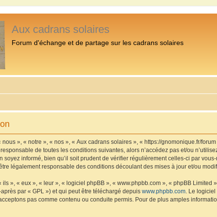
Aux cadrans solaires
Forum d'échange et de partage sur les cadrans solaires
ion
 nous », « notre », « nos », « Aux cadrans solaires », « https://gnomonique.fr/foru
 responsable de toutes les conditions suivantes, alors n’accédez pas et/ou n’utilis
 soyez informé, bien qu’il soit prudent de vérifier régulièrement celles-ci par vous
être légalement responsable des conditions découlant des mises à jour et/ou modif
ls », « eux », « leur », « logiciel phpBB », « www.phpbb.com », « phpBB Limited »,
-après par « GPL ») et qui peut être téléchargé depuis
www.phpbb.com
. Le logicie
acceptons pas comme contenu ou conduite permis. Pour de plus amples informations