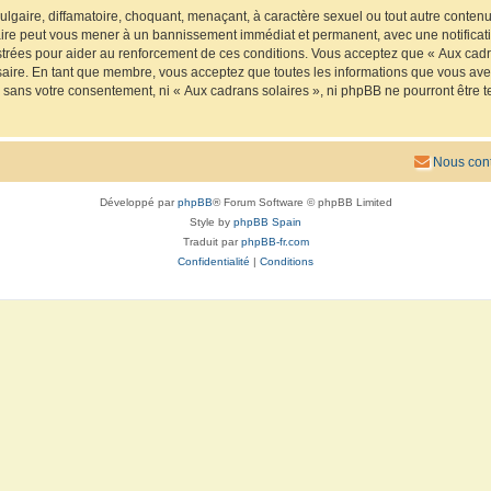
lgaire, diffamatoire, choquant, menaçant, à caractère sexuel ou tout autre contenu 
faire peut vous mener à un bannissement immédiat et permanent, avec une notificatio
trées pour aider au renforcement de ces conditions. Vous acceptez que « Aux cadra
saire. En tant que membre, vous acceptez que toutes les informations que vous av
ie sans votre consentement, ni « Aux cadrans solaires », ni phpBB ne pourront êtr
Nous cont
Développé par
phpBB
® Forum Software © phpBB Limited
Style by
phpBB Spain
Traduit par
phpBB-fr.com
Confidentialité
|
Conditions