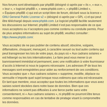
Nos forums sont développés par phpBB (désigné ci-après par « ils », « eux »,
« leur », « logiciel phpBB », « www.phpbb.com », « phpBB Limited »,
« Équipes phpBB ») qui est un script libre de forum, déclaré sous la licence «
GNU General Public License v2
» (désigné ci-après par « GPL ») et qui peut
être téléchargé depuis
www.phpbb.com
. Le logiciel phpBB facilite seulement
les discussions sur Internet. phpBB Limited n’est pas responsable de ce que
nous acceptons ou n’acceptons pas comme contenu ou conduite permis. Pour
de plus amples informations au sujet de phpBB, veuillez consulter :
https://www.phpbb.com/
.
Vous acceptez de ne pas publier de contenu abusif, obscène, vulgaire,
diffamatoire, choquant, menaçant, à caractère sexuel ou tout autre contenu qui
peut transgresser les lois de votre pays, du pays où « Aux cadrans solaires »
est hébergé ou les lois internationales. Le faire peut vous mener à un
bannissement immédiat et permanent, avec une notification à votre fournisseur
d’accès à Internet si nous le jugeons nécessaire. Les adresses IP de tous les
messages sont enregistrées pour aider au renforcement de ces conditions.
Vous acceptez que « Aux cadrans solaires » supprime, modifie, déplace ou
verrouille n’importe quel sujet lorsque nous estimons que cela est nécessaire.
En tant que membre, vous acceptez que toutes les informations que vous avez
saisies soient stockées dans notre base de données. Bien que ces
informations ne soient pas diffusées à une tierce partie sans votre
consentement, ni « Aux cadrans solaires », ni phpBB ne pourront être tenus
comme responsables en cas de tentative de piratage visant à compromettre
les données.