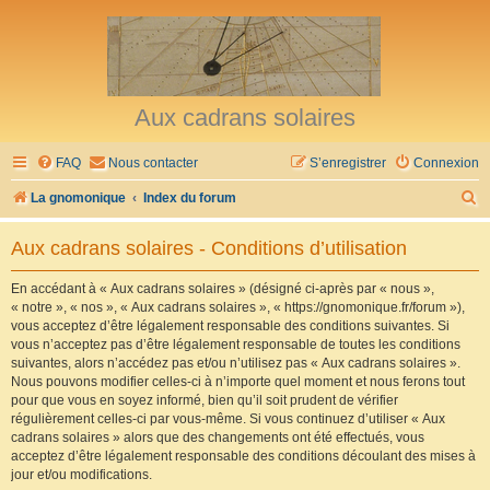
Aux cadrans solaires
FAQ
Nous contacter
S’enregistrer
Connexion
R
La gnomonique
Index du forum
e
Aux cadrans solaires - Conditions d’utilisation
c
h
En accédant à « Aux cadrans solaires » (désigné ci-après par « nous »,
« notre », « nos », « Aux cadrans solaires », « https://gnomonique.fr/forum »),
e
vous acceptez d’être légalement responsable des conditions suivantes. Si
r
vous n’acceptez pas d’être légalement responsable de toutes les conditions
suivantes, alors n’accédez pas et/ou n’utilisez pas « Aux cadrans solaires ».
c
Nous pouvons modifier celles-ci à n’importe quel moment et nous ferons tout
h
pour que vous en soyez informé, bien qu’il soit prudent de vérifier
régulièrement celles-ci par vous-même. Si vous continuez d’utiliser « Aux
e
cadrans solaires » alors que des changements ont été effectués, vous
r
acceptez d’être légalement responsable des conditions découlant des mises à
jour et/ou modifications.