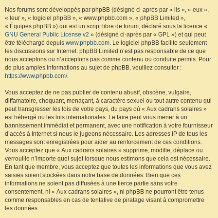
Nos forums sont développés par phpBB (désigné ci-après par « ils », « eux »,
« leur », « logiciel phpBB », « www.phpbb.com », « phpBB Limited »,
« Équipes phpBB ») qui est un script libre de forum, déclaré sous la licence «
GNU General Public License v2
» (désigné ci-après par « GPL ») et qui peut
être téléchargé depuis
www.phpbb.com
. Le logiciel phpBB facilite seulement
les discussions sur Internet. phpBB Limited n’est pas responsable de ce que
nous acceptons ou n’acceptons pas comme contenu ou conduite permis. Pour
de plus amples informations au sujet de phpBB, veuillez consulter :
https://www.phpbb.com/
.
Vous acceptez de ne pas publier de contenu abusif, obscène, vulgaire,
diffamatoire, choquant, menaçant, à caractère sexuel ou tout autre contenu qui
peut transgresser les lois de votre pays, du pays où « Aux cadrans solaires »
est hébergé ou les lois internationales. Le faire peut vous mener à un
bannissement immédiat et permanent, avec une notification à votre fournisseur
d’accès à Internet si nous le jugeons nécessaire. Les adresses IP de tous les
messages sont enregistrées pour aider au renforcement de ces conditions.
Vous acceptez que « Aux cadrans solaires » supprime, modifie, déplace ou
verrouille n’importe quel sujet lorsque nous estimons que cela est nécessaire.
En tant que membre, vous acceptez que toutes les informations que vous avez
saisies soient stockées dans notre base de données. Bien que ces
informations ne soient pas diffusées à une tierce partie sans votre
consentement, ni « Aux cadrans solaires », ni phpBB ne pourront être tenus
comme responsables en cas de tentative de piratage visant à compromettre
les données.