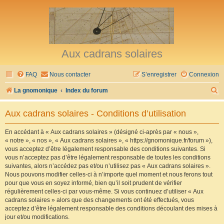
Aux cadrans solaires
FAQ
Nous contacter
S’enregistrer
Connexion
R
La gnomonique
Index du forum
e
Aux cadrans solaires - Conditions d’utilisation
c
h
En accédant à « Aux cadrans solaires » (désigné ci-après par « nous »,
« notre », « nos », « Aux cadrans solaires », « https://gnomonique.fr/forum »),
e
vous acceptez d’être légalement responsable des conditions suivantes. Si
r
vous n’acceptez pas d’être légalement responsable de toutes les conditions
suivantes, alors n’accédez pas et/ou n’utilisez pas « Aux cadrans solaires ».
c
Nous pouvons modifier celles-ci à n’importe quel moment et nous ferons tout
h
pour que vous en soyez informé, bien qu’il soit prudent de vérifier
régulièrement celles-ci par vous-même. Si vous continuez d’utiliser « Aux
e
cadrans solaires » alors que des changements ont été effectués, vous
r
acceptez d’être légalement responsable des conditions découlant des mises à
jour et/ou modifications.