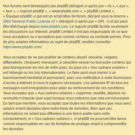
Nos forums sont développés par phpBB (désigné ci-après par « ils », « eux »,
« leur », « logiciel phpBB », « www.phpbb.com », « phpBB Limited »,
« Équipes phpBB ») qui est un script libre de forum, déclaré sous la licence «
GNU General Public License v2
» (désigné ci-après par « GPL ») et qui peut
être téléchargé depuis
www.phpbb.com
. Le logiciel phpBB facilite seulement
les discussions sur Internet. phpBB Limited n’est pas responsable de ce que
nous acceptons ou n’acceptons pas comme contenu ou conduite permis. Pour
de plus amples informations au sujet de phpBB, veuillez consulter :
https://www.phpbb.com/
.
Vous acceptez de ne pas publier de contenu abusif, obscène, vulgaire,
diffamatoire, choquant, menaçant, à caractère sexuel ou tout autre contenu qui
peut transgresser les lois de votre pays, du pays où « Aux cadrans solaires »
est hébergé ou les lois internationales. Le faire peut vous mener à un
bannissement immédiat et permanent, avec une notification à votre fournisseur
d’accès à Internet si nous le jugeons nécessaire. Les adresses IP de tous les
messages sont enregistrées pour aider au renforcement de ces conditions.
Vous acceptez que « Aux cadrans solaires » supprime, modifie, déplace ou
verrouille n’importe quel sujet lorsque nous estimons que cela est nécessaire.
En tant que membre, vous acceptez que toutes les informations que vous avez
saisies soient stockées dans notre base de données. Bien que ces
informations ne soient pas diffusées à une tierce partie sans votre
consentement, ni « Aux cadrans solaires », ni phpBB ne pourront être tenus
comme responsables en cas de tentative de piratage visant à compromettre
les données.