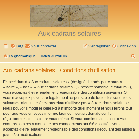
Aux cadrans solaires
FAQ
Nous contacter
S’enregistrer
Connexion
R
La gnomonique
Index du forum
e
Aux cadrans solaires - Conditions d’utilisation
c
h
En accédant à « Aux cadrans solaires » (désigné ci-après par « nous »,
« notre », « nos », « Aux cadrans solaires », « https://gnomonique.fr/forum »),
e
vous acceptez d’être légalement responsable des conditions suivantes. Si
r
vous n’acceptez pas d’être légalement responsable de toutes les conditions
suivantes, alors n’accédez pas et/ou n’utilisez pas « Aux cadrans solaires ».
c
Nous pouvons modifier celles-ci à n’importe quel moment et nous ferons tout
h
pour que vous en soyez informé, bien qu’il soit prudent de vérifier
régulièrement celles-ci par vous-même. Si vous continuez d’utiliser « Aux
e
cadrans solaires » alors que des changements ont été effectués, vous
r
acceptez d’être légalement responsable des conditions découlant des mises à
jour et/ou modifications.