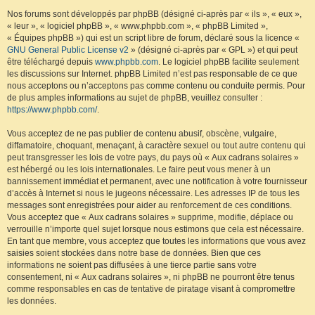
Nos forums sont développés par phpBB (désigné ci-après par « ils », « eux »,
« leur », « logiciel phpBB », « www.phpbb.com », « phpBB Limited »,
« Équipes phpBB ») qui est un script libre de forum, déclaré sous la licence «
GNU General Public License v2
» (désigné ci-après par « GPL ») et qui peut
être téléchargé depuis
www.phpbb.com
. Le logiciel phpBB facilite seulement
les discussions sur Internet. phpBB Limited n’est pas responsable de ce que
nous acceptons ou n’acceptons pas comme contenu ou conduite permis. Pour
de plus amples informations au sujet de phpBB, veuillez consulter :
https://www.phpbb.com/
.
Vous acceptez de ne pas publier de contenu abusif, obscène, vulgaire,
diffamatoire, choquant, menaçant, à caractère sexuel ou tout autre contenu qui
peut transgresser les lois de votre pays, du pays où « Aux cadrans solaires »
est hébergé ou les lois internationales. Le faire peut vous mener à un
bannissement immédiat et permanent, avec une notification à votre fournisseur
d’accès à Internet si nous le jugeons nécessaire. Les adresses IP de tous les
messages sont enregistrées pour aider au renforcement de ces conditions.
Vous acceptez que « Aux cadrans solaires » supprime, modifie, déplace ou
verrouille n’importe quel sujet lorsque nous estimons que cela est nécessaire.
En tant que membre, vous acceptez que toutes les informations que vous avez
saisies soient stockées dans notre base de données. Bien que ces
informations ne soient pas diffusées à une tierce partie sans votre
consentement, ni « Aux cadrans solaires », ni phpBB ne pourront être tenus
comme responsables en cas de tentative de piratage visant à compromettre
les données.