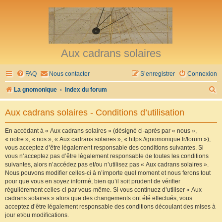
Aux cadrans solaires
FAQ
Nous contacter
S’enregistrer
Connexion
R
La gnomonique
Index du forum
e
Aux cadrans solaires - Conditions d’utilisation
c
h
En accédant à « Aux cadrans solaires » (désigné ci-après par « nous »,
« notre », « nos », « Aux cadrans solaires », « https://gnomonique.fr/forum »),
e
vous acceptez d’être légalement responsable des conditions suivantes. Si
r
vous n’acceptez pas d’être légalement responsable de toutes les conditions
suivantes, alors n’accédez pas et/ou n’utilisez pas « Aux cadrans solaires ».
c
Nous pouvons modifier celles-ci à n’importe quel moment et nous ferons tout
h
pour que vous en soyez informé, bien qu’il soit prudent de vérifier
régulièrement celles-ci par vous-même. Si vous continuez d’utiliser « Aux
e
cadrans solaires » alors que des changements ont été effectués, vous
r
acceptez d’être légalement responsable des conditions découlant des mises à
jour et/ou modifications.