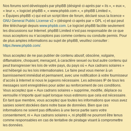
Nos forums sont développés par phpBB (désigné ci-après par « ils », « eux »,
« leur », « logiciel phpBB », « www.phpbb.com », « phpBB Limited »,
« Équipes phpBB ») qui est un script libre de forum, déclaré sous la licence «
GNU General Public License v2
» (désigné ci-après par « GPL ») et qui peut
être téléchargé depuis
www.phpbb.com
. Le logiciel phpBB facilite seulement
les discussions sur Internet. phpBB Limited n’est pas responsable de ce que
nous acceptons ou n’acceptons pas comme contenu ou conduite permis. Pour
de plus amples informations au sujet de phpBB, veuillez consulter :
https://www.phpbb.com/
.
Vous acceptez de ne pas publier de contenu abusif, obscène, vulgaire,
diffamatoire, choquant, menaçant, à caractère sexuel ou tout autre contenu qui
peut transgresser les lois de votre pays, du pays où « Aux cadrans solaires »
est hébergé ou les lois internationales. Le faire peut vous mener à un
bannissement immédiat et permanent, avec une notification à votre fournisseur
d’accès à Internet si nous le jugeons nécessaire. Les adresses IP de tous les
messages sont enregistrées pour aider au renforcement de ces conditions.
Vous acceptez que « Aux cadrans solaires » supprime, modifie, déplace ou
verrouille n’importe quel sujet lorsque nous estimons que cela est nécessaire.
En tant que membre, vous acceptez que toutes les informations que vous avez
saisies soient stockées dans notre base de données. Bien que ces
informations ne soient pas diffusées à une tierce partie sans votre
consentement, ni « Aux cadrans solaires », ni phpBB ne pourront être tenus
comme responsables en cas de tentative de piratage visant à compromettre
les données.