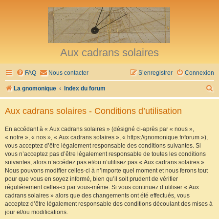
Aux cadrans solaires
FAQ
Nous contacter
S’enregistrer
Connexion
R
La gnomonique
Index du forum
e
Aux cadrans solaires - Conditions d’utilisation
c
h
En accédant à « Aux cadrans solaires » (désigné ci-après par « nous »,
« notre », « nos », « Aux cadrans solaires », « https://gnomonique.fr/forum »),
e
vous acceptez d’être légalement responsable des conditions suivantes. Si
r
vous n’acceptez pas d’être légalement responsable de toutes les conditions
suivantes, alors n’accédez pas et/ou n’utilisez pas « Aux cadrans solaires ».
c
Nous pouvons modifier celles-ci à n’importe quel moment et nous ferons tout
h
pour que vous en soyez informé, bien qu’il soit prudent de vérifier
régulièrement celles-ci par vous-même. Si vous continuez d’utiliser « Aux
e
cadrans solaires » alors que des changements ont été effectués, vous
r
acceptez d’être légalement responsable des conditions découlant des mises à
jour et/ou modifications.