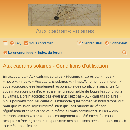
Aux cadrans solaires
FAQ
Nous contacter
S’enregistrer
Connexion
R
La gnomonique
Index du forum
e
Aux cadrans solaires - Conditions d’utilisation
c
h
En accédant à « Aux cadrans solaires » (désigné ci-après par « nous »,
« notre », « nos », « Aux cadrans solaires », « https://gnomonique.fr/forum »),
e
vous acceptez d’être légalement responsable des conditions suivantes. Si
r
vous n’acceptez pas d’être légalement responsable de toutes les conditions
suivantes, alors n’accédez pas et/ou n’utilisez pas « Aux cadrans solaires ».
c
Nous pouvons modifier celles-ci à n’importe quel moment et nous ferons tout
h
pour que vous en soyez informé, bien qu’il soit prudent de vérifier
régulièrement celles-ci par vous-même. Si vous continuez d’utiliser « Aux
e
cadrans solaires » alors que des changements ont été effectués, vous
r
acceptez d’être légalement responsable des conditions découlant des mises à
jour et/ou modifications.