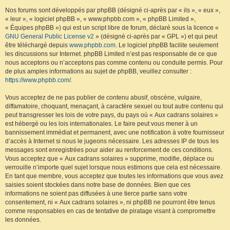
Nos forums sont développés par phpBB (désigné ci-après par « ils », « eux »,
« leur », « logiciel phpBB », « www.phpbb.com », « phpBB Limited »,
« Équipes phpBB ») qui est un script libre de forum, déclaré sous la licence «
GNU General Public License v2
» (désigné ci-après par « GPL ») et qui peut
être téléchargé depuis
www.phpbb.com
. Le logiciel phpBB facilite seulement
les discussions sur Internet. phpBB Limited n’est pas responsable de ce que
nous acceptons ou n’acceptons pas comme contenu ou conduite permis. Pour
de plus amples informations au sujet de phpBB, veuillez consulter :
https://www.phpbb.com/
.
Vous acceptez de ne pas publier de contenu abusif, obscène, vulgaire,
diffamatoire, choquant, menaçant, à caractère sexuel ou tout autre contenu qui
peut transgresser les lois de votre pays, du pays où « Aux cadrans solaires »
est hébergé ou les lois internationales. Le faire peut vous mener à un
bannissement immédiat et permanent, avec une notification à votre fournisseur
d’accès à Internet si nous le jugeons nécessaire. Les adresses IP de tous les
messages sont enregistrées pour aider au renforcement de ces conditions.
Vous acceptez que « Aux cadrans solaires » supprime, modifie, déplace ou
verrouille n’importe quel sujet lorsque nous estimons que cela est nécessaire.
En tant que membre, vous acceptez que toutes les informations que vous avez
saisies soient stockées dans notre base de données. Bien que ces
informations ne soient pas diffusées à une tierce partie sans votre
consentement, ni « Aux cadrans solaires », ni phpBB ne pourront être tenus
comme responsables en cas de tentative de piratage visant à compromettre
les données.