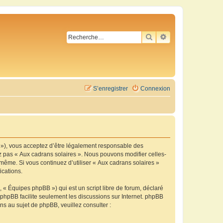
RECHERCHER
RECHERCHE AVA
S’enregistrer
Connexion
m »), vous acceptez d’être légalement responsable des
ez pas « Aux cadrans solaires ». Nous pouvons modifier celles-
-même. Si vous continuez d’utiliser « Aux cadrans solaires »
ications.
 « Équipes phpBB ») qui est un script libre de forum, déclaré
l phpBB facilite seulement les discussions sur Internet. phpBB
 au sujet de phpBB, veuillez consulter :