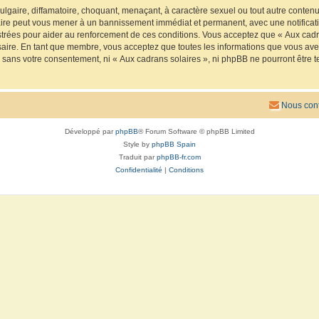
lgaire, diffamatoire, choquant, menaçant, à caractère sexuel ou tout autre contenu 
faire peut vous mener à un bannissement immédiat et permanent, avec une notificatio
trées pour aider au renforcement de ces conditions. Vous acceptez que « Aux cadra
saire. En tant que membre, vous acceptez que toutes les informations que vous av
ie sans votre consentement, ni « Aux cadrans solaires », ni phpBB ne pourront êtr
Nous cont
Développé par
phpBB
® Forum Software © phpBB Limited
Style by
phpBB Spain
Traduit par
phpBB-fr.com
Confidentialité
|
Conditions