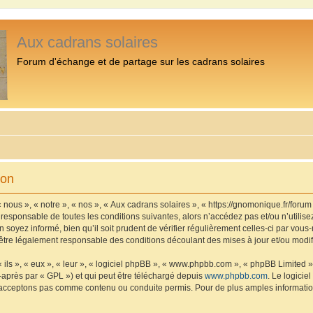
Aux cadrans solaires
Forum d'échange et de partage sur les cadrans solaires
ion
 nous », « notre », « nos », « Aux cadrans solaires », « https://gnomonique.fr/foru
 responsable de toutes les conditions suivantes, alors n’accédez pas et/ou n’utilis
 soyez informé, bien qu’il soit prudent de vérifier régulièrement celles-ci par vous
être légalement responsable des conditions découlant des mises à jour et/ou modif
ls », « eux », « leur », « logiciel phpBB », « www.phpbb.com », « phpBB Limited »,
-après par « GPL ») et qui peut être téléchargé depuis
www.phpbb.com
. Le logicie
acceptons pas comme contenu ou conduite permis. Pour de plus amples informations