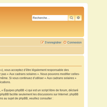
RECHERCHER
RECHERCHE AVA
S’enregistrer
Connexion
m »), vous acceptez d’être légalement responsable des
ez pas « Aux cadrans solaires ». Nous pouvons modifier celles-
-même. Si vous continuez d’utiliser « Aux cadrans solaires »
ications.
 « Équipes phpBB ») qui est un script libre de forum, déclaré
l phpBB facilite seulement les discussions sur Internet. phpBB
 au sujet de phpBB, veuillez consulter :