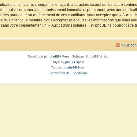
lgaire, diffamatoire, choquant, menaçant, à caractère sexuel ou tout autre contenu 
faire peut vous mener à un bannissement immédiat et permanent, avec une notificatio
trées pour aider au renforcement de ces conditions. Vous acceptez que « Aux cadra
saire. En tant que membre, vous acceptez que toutes les informations que vous av
ie sans votre consentement, ni « Aux cadrans solaires », ni phpBB ne pourront êtr
Nous cont
Développé par
phpBB
® Forum Software © phpBB Limited
Style by
phpBB Spain
Traduit par
phpBB-fr.com
Confidentialité
|
Conditions