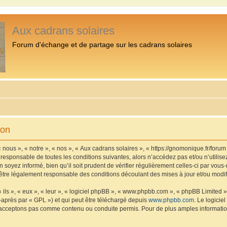
Aux cadrans solaires
Forum d'échange et de partage sur les cadrans solaires
ion
 nous », « notre », « nos », « Aux cadrans solaires », « https://gnomonique.fr/foru
 responsable de toutes les conditions suivantes, alors n’accédez pas et/ou n’utilis
 soyez informé, bien qu’il soit prudent de vérifier régulièrement celles-ci par vous
être légalement responsable des conditions découlant des mises à jour et/ou modif
ls », « eux », « leur », « logiciel phpBB », « www.phpbb.com », « phpBB Limited »,
-après par « GPL ») et qui peut être téléchargé depuis
www.phpbb.com
. Le logicie
acceptons pas comme contenu ou conduite permis. Pour de plus amples informations