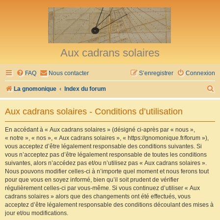
Aux cadrans solaires
FAQ
Nous contacter
S’enregistrer
Connexion
R
La gnomonique
Index du forum
e
Aux cadrans solaires - Conditions d’utilisation
c
h
En accédant à « Aux cadrans solaires » (désigné ci-après par « nous »,
« notre », « nos », « Aux cadrans solaires », « https://gnomonique.fr/forum »),
e
vous acceptez d’être légalement responsable des conditions suivantes. Si
r
vous n’acceptez pas d’être légalement responsable de toutes les conditions
suivantes, alors n’accédez pas et/ou n’utilisez pas « Aux cadrans solaires ».
c
Nous pouvons modifier celles-ci à n’importe quel moment et nous ferons tout
h
pour que vous en soyez informé, bien qu’il soit prudent de vérifier
régulièrement celles-ci par vous-même. Si vous continuez d’utiliser « Aux
e
cadrans solaires » alors que des changements ont été effectués, vous
r
acceptez d’être légalement responsable des conditions découlant des mises à
jour et/ou modifications.