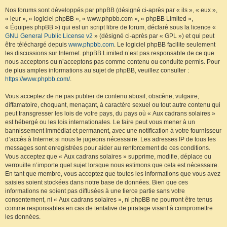
Nos forums sont développés par phpBB (désigné ci-après par « ils », « eux »,
« leur », « logiciel phpBB », « www.phpbb.com », « phpBB Limited »,
« Équipes phpBB ») qui est un script libre de forum, déclaré sous la licence «
GNU General Public License v2
» (désigné ci-après par « GPL ») et qui peut
être téléchargé depuis
www.phpbb.com
. Le logiciel phpBB facilite seulement
les discussions sur Internet. phpBB Limited n’est pas responsable de ce que
nous acceptons ou n’acceptons pas comme contenu ou conduite permis. Pour
de plus amples informations au sujet de phpBB, veuillez consulter :
https://www.phpbb.com/
.
Vous acceptez de ne pas publier de contenu abusif, obscène, vulgaire,
diffamatoire, choquant, menaçant, à caractère sexuel ou tout autre contenu qui
peut transgresser les lois de votre pays, du pays où « Aux cadrans solaires »
est hébergé ou les lois internationales. Le faire peut vous mener à un
bannissement immédiat et permanent, avec une notification à votre fournisseur
d’accès à Internet si nous le jugeons nécessaire. Les adresses IP de tous les
messages sont enregistrées pour aider au renforcement de ces conditions.
Vous acceptez que « Aux cadrans solaires » supprime, modifie, déplace ou
verrouille n’importe quel sujet lorsque nous estimons que cela est nécessaire.
En tant que membre, vous acceptez que toutes les informations que vous avez
saisies soient stockées dans notre base de données. Bien que ces
informations ne soient pas diffusées à une tierce partie sans votre
consentement, ni « Aux cadrans solaires », ni phpBB ne pourront être tenus
comme responsables en cas de tentative de piratage visant à compromettre
les données.