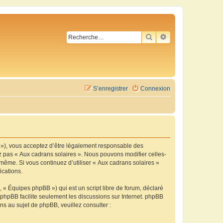
RECHERCHER
RECHERCHE AVA
S’enregistrer
Connexion
m »), vous acceptez d’être légalement responsable des
ez pas « Aux cadrans solaires ». Nous pouvons modifier celles-
-même. Si vous continuez d’utiliser « Aux cadrans solaires »
ications.
 « Équipes phpBB ») qui est un script libre de forum, déclaré
l phpBB facilite seulement les discussions sur Internet. phpBB
 au sujet de phpBB, veuillez consulter :