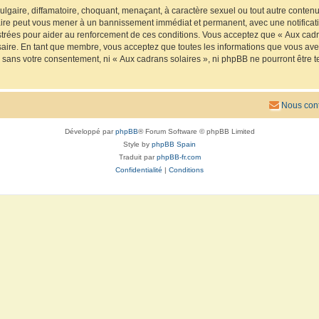
lgaire, diffamatoire, choquant, menaçant, à caractère sexuel ou tout autre contenu 
faire peut vous mener à un bannissement immédiat et permanent, avec une notificatio
trées pour aider au renforcement de ces conditions. Vous acceptez que « Aux cadra
saire. En tant que membre, vous acceptez que toutes les informations que vous av
ie sans votre consentement, ni « Aux cadrans solaires », ni phpBB ne pourront êtr
Nous cont
Développé par
phpBB
® Forum Software © phpBB Limited
Style by
phpBB Spain
Traduit par
phpBB-fr.com
Confidentialité
|
Conditions