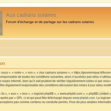
Aux cadrans solaires
Forum d'échange et de partage sur les cadrans solaires
ion
 nous », « notre », « nos », « Aux cadrans solaires », « https://gnomonique.fr/foru
 responsable de toutes les conditions suivantes, alors n’accédez pas et/ou n’utilis
 soyez informé, bien qu’il soit prudent de vérifier régulièrement celles-ci par vous
être légalement responsable des conditions découlant des mises à jour et/ou modif
ls », « eux », « leur », « logiciel phpBB », « www.phpbb.com », « phpBB Limited »,
-après par « GPL ») et qui peut être téléchargé depuis
www.phpbb.com
. Le logicie
acceptons pas comme contenu ou conduite permis. Pour de plus amples informations