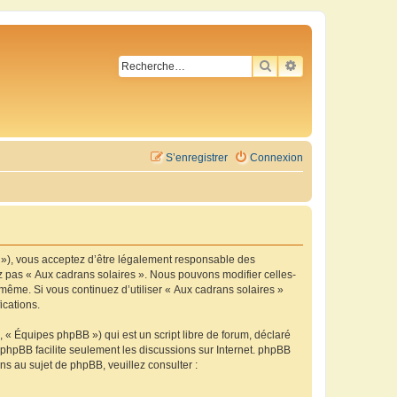
RECHERCHER
RECHERCHE AVA
S’enregistrer
Connexion
m »), vous acceptez d’être légalement responsable des
ez pas « Aux cadrans solaires ». Nous pouvons modifier celles-
-même. Si vous continuez d’utiliser « Aux cadrans solaires »
ications.
 « Équipes phpBB ») qui est un script libre de forum, déclaré
l phpBB facilite seulement les discussions sur Internet. phpBB
 au sujet de phpBB, veuillez consulter :