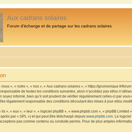
Aux cadrans solaires
Forum d'échange et de partage sur les cadrans solaires
ion
 nous », « notre », « nos », « Aux cadrans solaires », « https://gnomonique.fr/foru
 responsable de toutes les conditions suivantes, alors n’accédez pas et/ou n’utilis
 soyez informé, bien qu’il soit prudent de vérifier régulièrement celles-ci par vous
être légalement responsable des conditions découlant des mises à jour et/ou modif
ls », « eux », « leur », « logiciel phpBB », « www.phpbb.com », « phpBB Limited »,
-après par « GPL ») et qui peut être téléchargé depuis
www.phpbb.com
. Le logicie
acceptons pas comme contenu ou conduite permis. Pour de plus amples informations