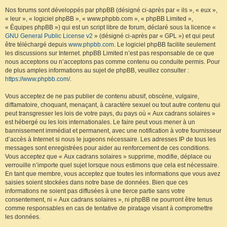
Nos forums sont développés par phpBB (désigné ci-après par « ils », « eux »,
« leur », « logiciel phpBB », « www.phpbb.com », « phpBB Limited »,
« Équipes phpBB ») qui est un script libre de forum, déclaré sous la licence «
GNU General Public License v2
» (désigné ci-après par « GPL ») et qui peut
être téléchargé depuis
www.phpbb.com
. Le logiciel phpBB facilite seulement
les discussions sur Internet. phpBB Limited n’est pas responsable de ce que
nous acceptons ou n’acceptons pas comme contenu ou conduite permis. Pour
de plus amples informations au sujet de phpBB, veuillez consulter :
https://www.phpbb.com/
.
Vous acceptez de ne pas publier de contenu abusif, obscène, vulgaire,
diffamatoire, choquant, menaçant, à caractère sexuel ou tout autre contenu qui
peut transgresser les lois de votre pays, du pays où « Aux cadrans solaires »
est hébergé ou les lois internationales. Le faire peut vous mener à un
bannissement immédiat et permanent, avec une notification à votre fournisseur
d’accès à Internet si nous le jugeons nécessaire. Les adresses IP de tous les
messages sont enregistrées pour aider au renforcement de ces conditions.
Vous acceptez que « Aux cadrans solaires » supprime, modifie, déplace ou
verrouille n’importe quel sujet lorsque nous estimons que cela est nécessaire.
En tant que membre, vous acceptez que toutes les informations que vous avez
saisies soient stockées dans notre base de données. Bien que ces
informations ne soient pas diffusées à une tierce partie sans votre
consentement, ni « Aux cadrans solaires », ni phpBB ne pourront être tenus
comme responsables en cas de tentative de piratage visant à compromettre
les données.