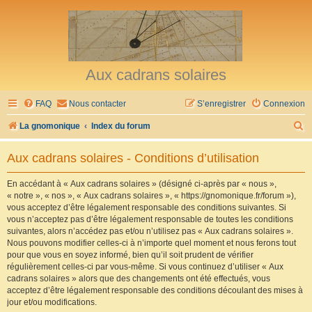
Aux cadrans solaires
FAQ
Nous contacter
S’enregistrer
Connexion
R
La gnomonique
Index du forum
e
Aux cadrans solaires - Conditions d’utilisation
c
h
En accédant à « Aux cadrans solaires » (désigné ci-après par « nous »,
« notre », « nos », « Aux cadrans solaires », « https://gnomonique.fr/forum »),
e
vous acceptez d’être légalement responsable des conditions suivantes. Si
r
vous n’acceptez pas d’être légalement responsable de toutes les conditions
suivantes, alors n’accédez pas et/ou n’utilisez pas « Aux cadrans solaires ».
c
Nous pouvons modifier celles-ci à n’importe quel moment et nous ferons tout
h
pour que vous en soyez informé, bien qu’il soit prudent de vérifier
régulièrement celles-ci par vous-même. Si vous continuez d’utiliser « Aux
e
cadrans solaires » alors que des changements ont été effectués, vous
r
acceptez d’être légalement responsable des conditions découlant des mises à
jour et/ou modifications.