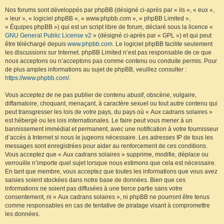
Nos forums sont développés par phpBB (désigné ci-après par « ils », « eux »,
« leur », « logiciel phpBB », « www.phpbb.com », « phpBB Limited »,
« Équipes phpBB ») qui est un script libre de forum, déclaré sous la licence «
GNU General Public License v2
» (désigné ci-après par « GPL ») et qui peut
être téléchargé depuis
www.phpbb.com
. Le logiciel phpBB facilite seulement
les discussions sur Internet. phpBB Limited n’est pas responsable de ce que
nous acceptons ou n’acceptons pas comme contenu ou conduite permis. Pour
de plus amples informations au sujet de phpBB, veuillez consulter :
https://www.phpbb.com/
.
Vous acceptez de ne pas publier de contenu abusif, obscène, vulgaire,
diffamatoire, choquant, menaçant, à caractère sexuel ou tout autre contenu qui
peut transgresser les lois de votre pays, du pays où « Aux cadrans solaires »
est hébergé ou les lois internationales. Le faire peut vous mener à un
bannissement immédiat et permanent, avec une notification à votre fournisseur
d’accès à Internet si nous le jugeons nécessaire. Les adresses IP de tous les
messages sont enregistrées pour aider au renforcement de ces conditions.
Vous acceptez que « Aux cadrans solaires » supprime, modifie, déplace ou
verrouille n’importe quel sujet lorsque nous estimons que cela est nécessaire.
En tant que membre, vous acceptez que toutes les informations que vous avez
saisies soient stockées dans notre base de données. Bien que ces
informations ne soient pas diffusées à une tierce partie sans votre
consentement, ni « Aux cadrans solaires », ni phpBB ne pourront être tenus
comme responsables en cas de tentative de piratage visant à compromettre
les données.