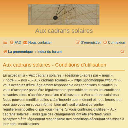
Aux cadrans solaires
FAQ
Nous contacter
S’enregistrer
Connexion
R
La gnomonique
Index du forum
e
Aux cadrans solaires - Conditions d’utilisation
c
h
En accédant à « Aux cadrans solaires » (désigné ci-après par « nous »,
« notre », « nos », « Aux cadrans solaires », « https://gnomonique.fr/forum »),
e
vous acceptez d’être légalement responsable des conditions suivantes. Si
r
vous n’acceptez pas d’être légalement responsable de toutes les conditions
suivantes, alors n’accédez pas et/ou n’utilisez pas « Aux cadrans solaires ».
c
Nous pouvons modifier celles-ci à n’importe quel moment et nous ferons tout
h
pour que vous en soyez informé, bien qu’il soit prudent de vérifier
régulièrement celles-ci par vous-même. Si vous continuez d’utiliser « Aux
e
cadrans solaires » alors que des changements ont été effectués, vous
r
acceptez d’être légalement responsable des conditions découlant des mises à
jour et/ou modifications.