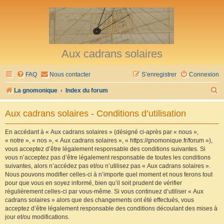
Aux cadrans solaires
FAQ
Nous contacter
S’enregistrer
Connexion
R
La gnomonique
Index du forum
e
Aux cadrans solaires - Conditions d’utilisation
c
h
En accédant à « Aux cadrans solaires » (désigné ci-après par « nous »,
« notre », « nos », « Aux cadrans solaires », « https://gnomonique.fr/forum »),
e
vous acceptez d’être légalement responsable des conditions suivantes. Si
r
vous n’acceptez pas d’être légalement responsable de toutes les conditions
suivantes, alors n’accédez pas et/ou n’utilisez pas « Aux cadrans solaires ».
c
Nous pouvons modifier celles-ci à n’importe quel moment et nous ferons tout
h
pour que vous en soyez informé, bien qu’il soit prudent de vérifier
régulièrement celles-ci par vous-même. Si vous continuez d’utiliser « Aux
e
cadrans solaires » alors que des changements ont été effectués, vous
r
acceptez d’être légalement responsable des conditions découlant des mises à
jour et/ou modifications.