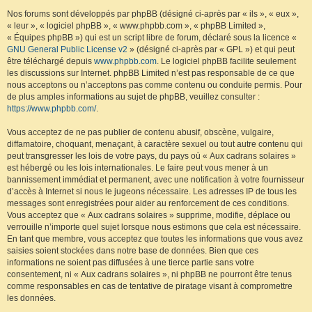
Nos forums sont développés par phpBB (désigné ci-après par « ils », « eux »,
« leur », « logiciel phpBB », « www.phpbb.com », « phpBB Limited »,
« Équipes phpBB ») qui est un script libre de forum, déclaré sous la licence «
GNU General Public License v2
» (désigné ci-après par « GPL ») et qui peut
être téléchargé depuis
www.phpbb.com
. Le logiciel phpBB facilite seulement
les discussions sur Internet. phpBB Limited n’est pas responsable de ce que
nous acceptons ou n’acceptons pas comme contenu ou conduite permis. Pour
de plus amples informations au sujet de phpBB, veuillez consulter :
https://www.phpbb.com/
.
Vous acceptez de ne pas publier de contenu abusif, obscène, vulgaire,
diffamatoire, choquant, menaçant, à caractère sexuel ou tout autre contenu qui
peut transgresser les lois de votre pays, du pays où « Aux cadrans solaires »
est hébergé ou les lois internationales. Le faire peut vous mener à un
bannissement immédiat et permanent, avec une notification à votre fournisseur
d’accès à Internet si nous le jugeons nécessaire. Les adresses IP de tous les
messages sont enregistrées pour aider au renforcement de ces conditions.
Vous acceptez que « Aux cadrans solaires » supprime, modifie, déplace ou
verrouille n’importe quel sujet lorsque nous estimons que cela est nécessaire.
En tant que membre, vous acceptez que toutes les informations que vous avez
saisies soient stockées dans notre base de données. Bien que ces
informations ne soient pas diffusées à une tierce partie sans votre
consentement, ni « Aux cadrans solaires », ni phpBB ne pourront être tenus
comme responsables en cas de tentative de piratage visant à compromettre
les données.