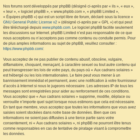
Nos forums sont développés par phpBB (désigné ci-après par « ils », « eux »,
« leur », « logiciel phpBB », « www.phpbb.com », « phpBB Limited »,
« Équipes phpBB ») qui est un script libre de forum, déclaré sous la licence «
GNU General Public License v2
» (désigné ci-après par « GPL ») et qui peut
être téléchargé depuis
www.phpbb.com
. Le logiciel phpBB facilite seulement
les discussions sur Internet. phpBB Limited n’est pas responsable de ce que
nous acceptons ou n’acceptons pas comme contenu ou conduite permis. Pour
de plus amples informations au sujet de phpBB, veuillez consulter :
https://www.phpbb.com/
.
Vous acceptez de ne pas publier de contenu abusif, obscène, vulgaire,
diffamatoire, choquant, menaçant, à caractère sexuel ou tout autre contenu qui
peut transgresser les lois de votre pays, du pays où « Aux cadrans solaires »
est hébergé ou les lois internationales. Le faire peut vous mener à un
bannissement immédiat et permanent, avec une notification à votre fournisseur
d’accès à Internet si nous le jugeons nécessaire. Les adresses IP de tous les
messages sont enregistrées pour aider au renforcement de ces conditions.
Vous acceptez que « Aux cadrans solaires » supprime, modifie, déplace ou
verrouille n’importe quel sujet lorsque nous estimons que cela est nécessaire.
En tant que membre, vous acceptez que toutes les informations que vous avez
saisies soient stockées dans notre base de données. Bien que ces
informations ne soient pas diffusées à une tierce partie sans votre
consentement, ni « Aux cadrans solaires », ni phpBB ne pourront être tenus
comme responsables en cas de tentative de piratage visant à compromettre
les données.