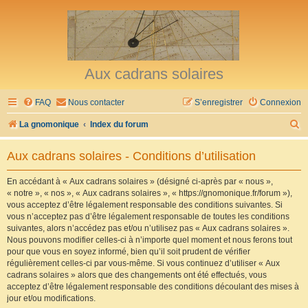
Aux cadrans solaires
FAQ
Nous contacter
S’enregistrer
Connexion
R
La gnomonique
Index du forum
e
Aux cadrans solaires - Conditions d’utilisation
c
h
En accédant à « Aux cadrans solaires » (désigné ci-après par « nous »,
« notre », « nos », « Aux cadrans solaires », « https://gnomonique.fr/forum »),
e
vous acceptez d’être légalement responsable des conditions suivantes. Si
r
vous n’acceptez pas d’être légalement responsable de toutes les conditions
suivantes, alors n’accédez pas et/ou n’utilisez pas « Aux cadrans solaires ».
c
Nous pouvons modifier celles-ci à n’importe quel moment et nous ferons tout
h
pour que vous en soyez informé, bien qu’il soit prudent de vérifier
régulièrement celles-ci par vous-même. Si vous continuez d’utiliser « Aux
e
cadrans solaires » alors que des changements ont été effectués, vous
r
acceptez d’être légalement responsable des conditions découlant des mises à
jour et/ou modifications.