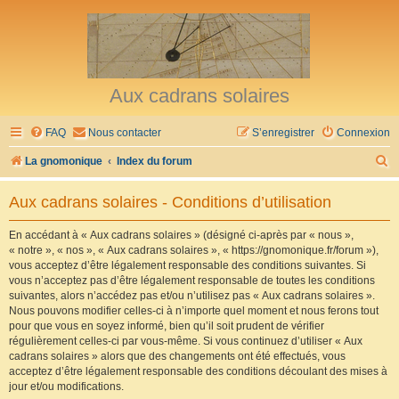
Aux cadrans solaires
FAQ
Nous contacter
S’enregistrer
Connexion
R
La gnomonique
Index du forum
e
Aux cadrans solaires - Conditions d’utilisation
c
h
En accédant à « Aux cadrans solaires » (désigné ci-après par « nous »,
« notre », « nos », « Aux cadrans solaires », « https://gnomonique.fr/forum »),
e
vous acceptez d’être légalement responsable des conditions suivantes. Si
r
vous n’acceptez pas d’être légalement responsable de toutes les conditions
suivantes, alors n’accédez pas et/ou n’utilisez pas « Aux cadrans solaires ».
c
Nous pouvons modifier celles-ci à n’importe quel moment et nous ferons tout
h
pour que vous en soyez informé, bien qu’il soit prudent de vérifier
régulièrement celles-ci par vous-même. Si vous continuez d’utiliser « Aux
e
cadrans solaires » alors que des changements ont été effectués, vous
r
acceptez d’être légalement responsable des conditions découlant des mises à
jour et/ou modifications.