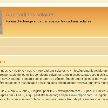
Aux cadrans solaires
Forum d'échange et de partage sur les cadrans solaires
ion
 nous », « notre », « nos », « Aux cadrans solaires », « https://gnomonique.fr/foru
 responsable de toutes les conditions suivantes, alors n’accédez pas et/ou n’utilis
 soyez informé, bien qu’il soit prudent de vérifier régulièrement celles-ci par vous
être légalement responsable des conditions découlant des mises à jour et/ou modif
ls », « eux », « leur », « logiciel phpBB », « www.phpbb.com », « phpBB Limited »,
-après par « GPL ») et qui peut être téléchargé depuis
www.phpbb.com
. Le logicie
acceptons pas comme contenu ou conduite permis. Pour de plus amples informations