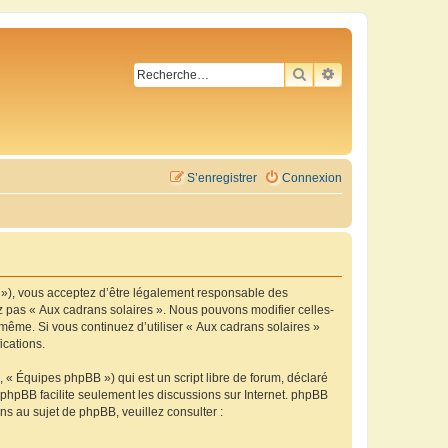
RECHERCHER
RECHERCHE AVA
S’enregistrer
Connexion
m »), vous acceptez d’être légalement responsable des
ez pas « Aux cadrans solaires ». Nous pouvons modifier celles-
-même. Si vous continuez d’utiliser « Aux cadrans solaires »
ications.
 « Équipes phpBB ») qui est un script libre de forum, déclaré
l phpBB facilite seulement les discussions sur Internet. phpBB
 au sujet de phpBB, veuillez consulter :