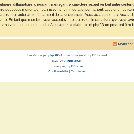
lgaire, diffamatoire, choquant, menaçant, à caractère sexuel ou tout autre contenu 
faire peut vous mener à un bannissement immédiat et permanent, avec une notificatio
trées pour aider au renforcement de ces conditions. Vous acceptez que « Aux cadra
saire. En tant que membre, vous acceptez que toutes les informations que vous av
ie sans votre consentement, ni « Aux cadrans solaires », ni phpBB ne pourront êtr
Nous cont
Développé par
phpBB
® Forum Software © phpBB Limited
Style by
phpBB Spain
Traduit par
phpBB-fr.com
Confidentialité
|
Conditions