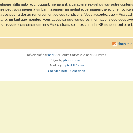
lgaire, diffamatoire, choquant, menaçant, à caractère sexuel ou tout autre contenu 
faire peut vous mener à un bannissement immédiat et permanent, avec une notificatio
trées pour aider au renforcement de ces conditions. Vous acceptez que « Aux cadra
saire. En tant que membre, vous acceptez que toutes les informations que vous av
ie sans votre consentement, ni « Aux cadrans solaires », ni phpBB ne pourront êtr
Nous cont
Développé par
phpBB
® Forum Software © phpBB Limited
Style by
phpBB Spain
Traduit par
phpBB-fr.com
Confidentialité
|
Conditions