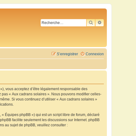
RECHERCHER
RECHERCHE AVA
S’enregistrer
Connexion
m »), vous acceptez d’être légalement responsable des
ez pas « Aux cadrans solaires ». Nous pouvons modifier celles-
-même. Si vous continuez d’utiliser « Aux cadrans solaires »
ications.
 « Équipes phpBB ») qui est un script libre de forum, déclaré
l phpBB facilite seulement les discussions sur Internet. phpBB
 au sujet de phpBB, veuillez consulter :