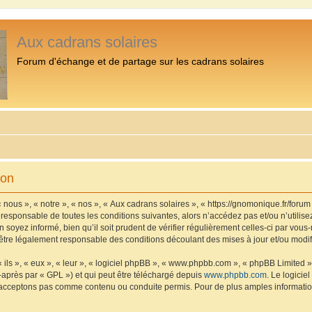
Aux cadrans solaires
Forum d'échange et de partage sur les cadrans solaires
ion
 nous », « notre », « nos », « Aux cadrans solaires », « https://gnomonique.fr/foru
 responsable de toutes les conditions suivantes, alors n’accédez pas et/ou n’utilis
 soyez informé, bien qu’il soit prudent de vérifier régulièrement celles-ci par vous
être légalement responsable des conditions découlant des mises à jour et/ou modif
ls », « eux », « leur », « logiciel phpBB », « www.phpbb.com », « phpBB Limited »,
-après par « GPL ») et qui peut être téléchargé depuis
www.phpbb.com
. Le logicie
acceptons pas comme contenu ou conduite permis. Pour de plus amples informations