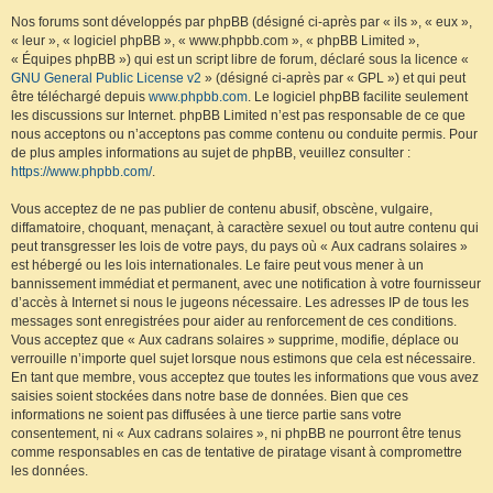
Nos forums sont développés par phpBB (désigné ci-après par « ils », « eux »,
« leur », « logiciel phpBB », « www.phpbb.com », « phpBB Limited »,
« Équipes phpBB ») qui est un script libre de forum, déclaré sous la licence «
GNU General Public License v2
» (désigné ci-après par « GPL ») et qui peut
être téléchargé depuis
www.phpbb.com
. Le logiciel phpBB facilite seulement
les discussions sur Internet. phpBB Limited n’est pas responsable de ce que
nous acceptons ou n’acceptons pas comme contenu ou conduite permis. Pour
de plus amples informations au sujet de phpBB, veuillez consulter :
https://www.phpbb.com/
.
Vous acceptez de ne pas publier de contenu abusif, obscène, vulgaire,
diffamatoire, choquant, menaçant, à caractère sexuel ou tout autre contenu qui
peut transgresser les lois de votre pays, du pays où « Aux cadrans solaires »
est hébergé ou les lois internationales. Le faire peut vous mener à un
bannissement immédiat et permanent, avec une notification à votre fournisseur
d’accès à Internet si nous le jugeons nécessaire. Les adresses IP de tous les
messages sont enregistrées pour aider au renforcement de ces conditions.
Vous acceptez que « Aux cadrans solaires » supprime, modifie, déplace ou
verrouille n’importe quel sujet lorsque nous estimons que cela est nécessaire.
En tant que membre, vous acceptez que toutes les informations que vous avez
saisies soient stockées dans notre base de données. Bien que ces
informations ne soient pas diffusées à une tierce partie sans votre
consentement, ni « Aux cadrans solaires », ni phpBB ne pourront être tenus
comme responsables en cas de tentative de piratage visant à compromettre
les données.