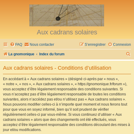
Aux cadrans solaires
FAQ
Nous contacter
S’enregistrer
Connexion
R
La gnomonique
Index du forum
e
Aux cadrans solaires - Conditions d’utilisation
c
h
En accédant à « Aux cadrans solaires » (désigné ci-après par « nous »,
« notre », « nos », « Aux cadrans solaires », « https://gnomonique.fr/forum »),
e
vous acceptez d’être légalement responsable des conditions suivantes. Si
r
vous n’acceptez pas d’être légalement responsable de toutes les conditions
suivantes, alors n’accédez pas et/ou n’utilisez pas « Aux cadrans solaires ».
c
Nous pouvons modifier celles-ci à n’importe quel moment et nous ferons tout
h
pour que vous en soyez informé, bien qu’il soit prudent de vérifier
régulièrement celles-ci par vous-même. Si vous continuez d’utiliser « Aux
e
cadrans solaires » alors que des changements ont été effectués, vous
r
acceptez d’être légalement responsable des conditions découlant des mises à
jour et/ou modifications.