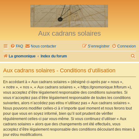
Aux cadrans solaires
FAQ
Nous contacter
S’enregistrer
Connexion
R
La gnomonique
Index du forum
e
Aux cadrans solaires - Conditions d’utilisation
c
h
En accédant à « Aux cadrans solaires » (désigné ci-après par « nous »,
« notre », « nos », « Aux cadrans solaires », « https://gnomonique.fr/forum »),
e
vous acceptez d’être légalement responsable des conditions suivantes. Si
r
vous n’acceptez pas d’être légalement responsable de toutes les conditions
suivantes, alors n’accédez pas et/ou n’utilisez pas « Aux cadrans solaires ».
c
Nous pouvons modifier celles-ci à n’importe quel moment et nous ferons tout
h
pour que vous en soyez informé, bien qu’il soit prudent de vérifier
régulièrement celles-ci par vous-même. Si vous continuez d’utiliser « Aux
e
cadrans solaires » alors que des changements ont été effectués, vous
r
acceptez d’être légalement responsable des conditions découlant des mises à
jour et/ou modifications.