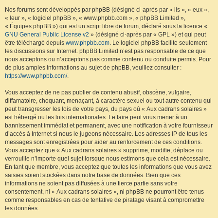
Nos forums sont développés par phpBB (désigné ci-après par « ils », « eux »,
« leur », « logiciel phpBB », « www.phpbb.com », « phpBB Limited »,
« Équipes phpBB ») qui est un script libre de forum, déclaré sous la licence «
GNU General Public License v2
» (désigné ci-après par « GPL ») et qui peut
être téléchargé depuis
www.phpbb.com
. Le logiciel phpBB facilite seulement
les discussions sur Internet. phpBB Limited n’est pas responsable de ce que
nous acceptons ou n’acceptons pas comme contenu ou conduite permis. Pour
de plus amples informations au sujet de phpBB, veuillez consulter :
https://www.phpbb.com/
.
Vous acceptez de ne pas publier de contenu abusif, obscène, vulgaire,
diffamatoire, choquant, menaçant, à caractère sexuel ou tout autre contenu qui
peut transgresser les lois de votre pays, du pays où « Aux cadrans solaires »
est hébergé ou les lois internationales. Le faire peut vous mener à un
bannissement immédiat et permanent, avec une notification à votre fournisseur
d’accès à Internet si nous le jugeons nécessaire. Les adresses IP de tous les
messages sont enregistrées pour aider au renforcement de ces conditions.
Vous acceptez que « Aux cadrans solaires » supprime, modifie, déplace ou
verrouille n’importe quel sujet lorsque nous estimons que cela est nécessaire.
En tant que membre, vous acceptez que toutes les informations que vous avez
saisies soient stockées dans notre base de données. Bien que ces
informations ne soient pas diffusées à une tierce partie sans votre
consentement, ni « Aux cadrans solaires », ni phpBB ne pourront être tenus
comme responsables en cas de tentative de piratage visant à compromettre
les données.