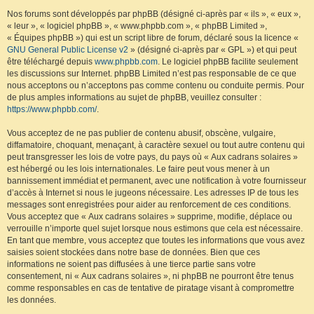
Nos forums sont développés par phpBB (désigné ci-après par « ils », « eux »,
« leur », « logiciel phpBB », « www.phpbb.com », « phpBB Limited »,
« Équipes phpBB ») qui est un script libre de forum, déclaré sous la licence «
GNU General Public License v2
» (désigné ci-après par « GPL ») et qui peut
être téléchargé depuis
www.phpbb.com
. Le logiciel phpBB facilite seulement
les discussions sur Internet. phpBB Limited n’est pas responsable de ce que
nous acceptons ou n’acceptons pas comme contenu ou conduite permis. Pour
de plus amples informations au sujet de phpBB, veuillez consulter :
https://www.phpbb.com/
.
Vous acceptez de ne pas publier de contenu abusif, obscène, vulgaire,
diffamatoire, choquant, menaçant, à caractère sexuel ou tout autre contenu qui
peut transgresser les lois de votre pays, du pays où « Aux cadrans solaires »
est hébergé ou les lois internationales. Le faire peut vous mener à un
bannissement immédiat et permanent, avec une notification à votre fournisseur
d’accès à Internet si nous le jugeons nécessaire. Les adresses IP de tous les
messages sont enregistrées pour aider au renforcement de ces conditions.
Vous acceptez que « Aux cadrans solaires » supprime, modifie, déplace ou
verrouille n’importe quel sujet lorsque nous estimons que cela est nécessaire.
En tant que membre, vous acceptez que toutes les informations que vous avez
saisies soient stockées dans notre base de données. Bien que ces
informations ne soient pas diffusées à une tierce partie sans votre
consentement, ni « Aux cadrans solaires », ni phpBB ne pourront être tenus
comme responsables en cas de tentative de piratage visant à compromettre
les données.