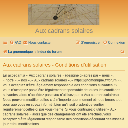
Aux cadrans solaires
FAQ
Nous contacter
S’enregistrer
Connexion
R
La gnomonique
Index du forum
e
Aux cadrans solaires - Conditions d’utilisation
c
h
En accédant à « Aux cadrans solaires » (désigné ci-après par « nous »,
« notre », « nos », « Aux cadrans solaires », « https://gnomonique.fr/forum »),
e
vous acceptez d’être légalement responsable des conditions suivantes. Si
r
vous n’acceptez pas d’être légalement responsable de toutes les conditions
suivantes, alors n’accédez pas et/ou n’utilisez pas « Aux cadrans solaires ».
c
Nous pouvons modifier celles-ci à n’importe quel moment et nous ferons tout
h
pour que vous en soyez informé, bien qu’il soit prudent de vérifier
régulièrement celles-ci par vous-même. Si vous continuez d’utiliser « Aux
e
cadrans solaires » alors que des changements ont été effectués, vous
r
acceptez d’être légalement responsable des conditions découlant des mises à
jour et/ou modifications.