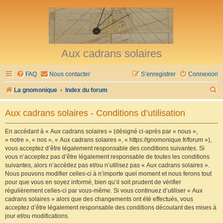
Aux cadrans solaires
FAQ
Nous contacter
S’enregistrer
Connexion
R
La gnomonique
Index du forum
e
Aux cadrans solaires - Conditions d’utilisation
c
h
En accédant à « Aux cadrans solaires » (désigné ci-après par « nous »,
« notre », « nos », « Aux cadrans solaires », « https://gnomonique.fr/forum »),
e
vous acceptez d’être légalement responsable des conditions suivantes. Si
r
vous n’acceptez pas d’être légalement responsable de toutes les conditions
suivantes, alors n’accédez pas et/ou n’utilisez pas « Aux cadrans solaires ».
c
Nous pouvons modifier celles-ci à n’importe quel moment et nous ferons tout
h
pour que vous en soyez informé, bien qu’il soit prudent de vérifier
régulièrement celles-ci par vous-même. Si vous continuez d’utiliser « Aux
e
cadrans solaires » alors que des changements ont été effectués, vous
r
acceptez d’être légalement responsable des conditions découlant des mises à
jour et/ou modifications.