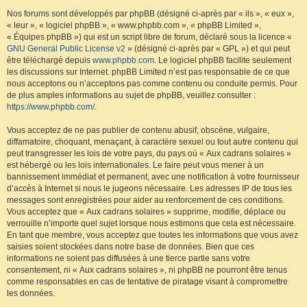
Nos forums sont développés par phpBB (désigné ci-après par « ils », « eux »,
« leur », « logiciel phpBB », « www.phpbb.com », « phpBB Limited »,
« Équipes phpBB ») qui est un script libre de forum, déclaré sous la licence «
GNU General Public License v2
» (désigné ci-après par « GPL ») et qui peut
être téléchargé depuis
www.phpbb.com
. Le logiciel phpBB facilite seulement
les discussions sur Internet. phpBB Limited n’est pas responsable de ce que
nous acceptons ou n’acceptons pas comme contenu ou conduite permis. Pour
de plus amples informations au sujet de phpBB, veuillez consulter :
https://www.phpbb.com/
.
Vous acceptez de ne pas publier de contenu abusif, obscène, vulgaire,
diffamatoire, choquant, menaçant, à caractère sexuel ou tout autre contenu qui
peut transgresser les lois de votre pays, du pays où « Aux cadrans solaires »
est hébergé ou les lois internationales. Le faire peut vous mener à un
bannissement immédiat et permanent, avec une notification à votre fournisseur
d’accès à Internet si nous le jugeons nécessaire. Les adresses IP de tous les
messages sont enregistrées pour aider au renforcement de ces conditions.
Vous acceptez que « Aux cadrans solaires » supprime, modifie, déplace ou
verrouille n’importe quel sujet lorsque nous estimons que cela est nécessaire.
En tant que membre, vous acceptez que toutes les informations que vous avez
saisies soient stockées dans notre base de données. Bien que ces
informations ne soient pas diffusées à une tierce partie sans votre
consentement, ni « Aux cadrans solaires », ni phpBB ne pourront être tenus
comme responsables en cas de tentative de piratage visant à compromettre
les données.