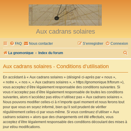
Aux cadrans solaires
FAQ
Nous contacter
S’enregistrer
Connexion
R
La gnomonique
Index du forum
e
Aux cadrans solaires - Conditions d’utilisation
c
h
En accédant à « Aux cadrans solaires » (désigné ci-après par « nous »,
« notre », « nos », « Aux cadrans solaires », « https://gnomonique.fr/forum »),
e
vous acceptez d’être légalement responsable des conditions suivantes. Si
r
vous n’acceptez pas d’être légalement responsable de toutes les conditions
suivantes, alors n’accédez pas et/ou n’utilisez pas « Aux cadrans solaires ».
c
Nous pouvons modifier celles-ci à n’importe quel moment et nous ferons tout
h
pour que vous en soyez informé, bien qu’il soit prudent de vérifier
régulièrement celles-ci par vous-même. Si vous continuez d’utiliser « Aux
e
cadrans solaires » alors que des changements ont été effectués, vous
r
acceptez d’être légalement responsable des conditions découlant des mises à
jour et/ou modifications.