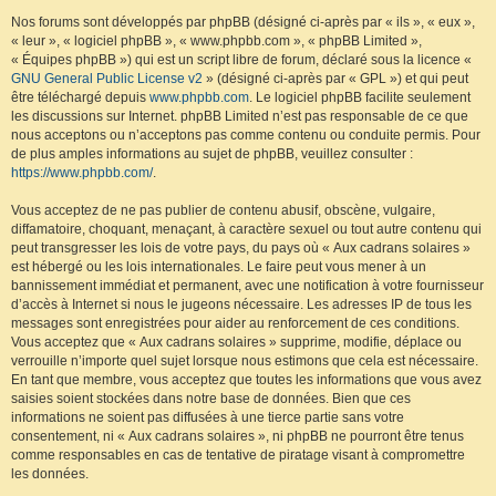
Nos forums sont développés par phpBB (désigné ci-après par « ils », « eux »,
« leur », « logiciel phpBB », « www.phpbb.com », « phpBB Limited »,
« Équipes phpBB ») qui est un script libre de forum, déclaré sous la licence «
GNU General Public License v2
» (désigné ci-après par « GPL ») et qui peut
être téléchargé depuis
www.phpbb.com
. Le logiciel phpBB facilite seulement
les discussions sur Internet. phpBB Limited n’est pas responsable de ce que
nous acceptons ou n’acceptons pas comme contenu ou conduite permis. Pour
de plus amples informations au sujet de phpBB, veuillez consulter :
https://www.phpbb.com/
.
Vous acceptez de ne pas publier de contenu abusif, obscène, vulgaire,
diffamatoire, choquant, menaçant, à caractère sexuel ou tout autre contenu qui
peut transgresser les lois de votre pays, du pays où « Aux cadrans solaires »
est hébergé ou les lois internationales. Le faire peut vous mener à un
bannissement immédiat et permanent, avec une notification à votre fournisseur
d’accès à Internet si nous le jugeons nécessaire. Les adresses IP de tous les
messages sont enregistrées pour aider au renforcement de ces conditions.
Vous acceptez que « Aux cadrans solaires » supprime, modifie, déplace ou
verrouille n’importe quel sujet lorsque nous estimons que cela est nécessaire.
En tant que membre, vous acceptez que toutes les informations que vous avez
saisies soient stockées dans notre base de données. Bien que ces
informations ne soient pas diffusées à une tierce partie sans votre
consentement, ni « Aux cadrans solaires », ni phpBB ne pourront être tenus
comme responsables en cas de tentative de piratage visant à compromettre
les données.