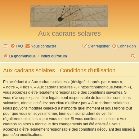
Aux cadrans solaires
FAQ
Nous contacter
S’enregistrer
Connexion
R
La gnomonique
Index du forum
e
Aux cadrans solaires - Conditions d’utilisation
c
h
En accédant à « Aux cadrans solaires » (désigné ci-après par « nous »,
« notre », « nos », « Aux cadrans solaires », « https://gnomonique.fr/forum »),
e
vous acceptez d’être légalement responsable des conditions suivantes. Si
r
vous n’acceptez pas d’être légalement responsable de toutes les conditions
suivantes, alors n’accédez pas et/ou n’utilisez pas « Aux cadrans solaires ».
c
Nous pouvons modifier celles-ci à n’importe quel moment et nous ferons tout
h
pour que vous en soyez informé, bien qu’il soit prudent de vérifier
régulièrement celles-ci par vous-même. Si vous continuez d’utiliser « Aux
e
cadrans solaires » alors que des changements ont été effectués, vous
r
acceptez d’être légalement responsable des conditions découlant des mises à
jour et/ou modifications.