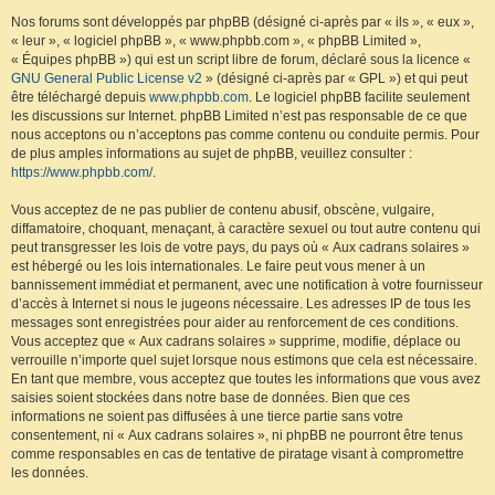
Nos forums sont développés par phpBB (désigné ci-après par « ils », « eux »,
« leur », « logiciel phpBB », « www.phpbb.com », « phpBB Limited »,
« Équipes phpBB ») qui est un script libre de forum, déclaré sous la licence «
GNU General Public License v2
» (désigné ci-après par « GPL ») et qui peut
être téléchargé depuis
www.phpbb.com
. Le logiciel phpBB facilite seulement
les discussions sur Internet. phpBB Limited n’est pas responsable de ce que
nous acceptons ou n’acceptons pas comme contenu ou conduite permis. Pour
de plus amples informations au sujet de phpBB, veuillez consulter :
https://www.phpbb.com/
.
Vous acceptez de ne pas publier de contenu abusif, obscène, vulgaire,
diffamatoire, choquant, menaçant, à caractère sexuel ou tout autre contenu qui
peut transgresser les lois de votre pays, du pays où « Aux cadrans solaires »
est hébergé ou les lois internationales. Le faire peut vous mener à un
bannissement immédiat et permanent, avec une notification à votre fournisseur
d’accès à Internet si nous le jugeons nécessaire. Les adresses IP de tous les
messages sont enregistrées pour aider au renforcement de ces conditions.
Vous acceptez que « Aux cadrans solaires » supprime, modifie, déplace ou
verrouille n’importe quel sujet lorsque nous estimons que cela est nécessaire.
En tant que membre, vous acceptez que toutes les informations que vous avez
saisies soient stockées dans notre base de données. Bien que ces
informations ne soient pas diffusées à une tierce partie sans votre
consentement, ni « Aux cadrans solaires », ni phpBB ne pourront être tenus
comme responsables en cas de tentative de piratage visant à compromettre
les données.