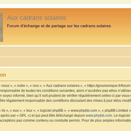
Aux cadrans solaires
Forum d'échange et de partage sur les cadrans solaires
ion
 nous », « notre », « nos », « Aux cadrans solaires », « https://gnomonique.fr/foru
 responsable de toutes les conditions suivantes, alors n’accédez pas et/ou n’utilis
 soyez informé, bien qu’il soit prudent de vérifier régulièrement celles-ci par vous
être légalement responsable des conditions découlant des mises à jour et/ou modif
ls », « eux », « leur », « logiciel phpBB », « www.phpbb.com », « phpBB Limited »,
-après par « GPL ») et qui peut être téléchargé depuis
www.phpbb.com
. Le logicie
acceptons pas comme contenu ou conduite permis. Pour de plus amples informations