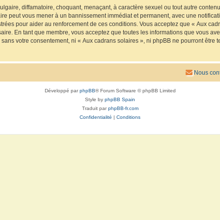
lgaire, diffamatoire, choquant, menaçant, à caractère sexuel ou tout autre contenu 
faire peut vous mener à un bannissement immédiat et permanent, avec une notificatio
trées pour aider au renforcement de ces conditions. Vous acceptez que « Aux cadra
saire. En tant que membre, vous acceptez que toutes les informations que vous av
ie sans votre consentement, ni « Aux cadrans solaires », ni phpBB ne pourront êtr
Nous cont
Développé par
phpBB
® Forum Software © phpBB Limited
Style by
phpBB Spain
Traduit par
phpBB-fr.com
Confidentialité
|
Conditions