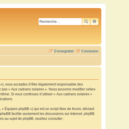
RECHERCHER
RECHERCHE AVA
S’enregistrer
Connexion
m »), vous acceptez d’être légalement responsable des
ez pas « Aux cadrans solaires ». Nous pouvons modifier celles-
-même. Si vous continuez d’utiliser « Aux cadrans solaires »
ications.
 « Équipes phpBB ») qui est un script libre de forum, déclaré
l phpBB facilite seulement les discussions sur Internet. phpBB
 au sujet de phpBB, veuillez consulter :