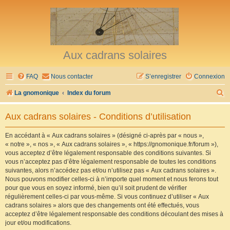
Aux cadrans solaires
FAQ
Nous contacter
S’enregistrer
Connexion
R
La gnomonique
Index du forum
e
Aux cadrans solaires - Conditions d’utilisation
c
h
En accédant à « Aux cadrans solaires » (désigné ci-après par « nous »,
« notre », « nos », « Aux cadrans solaires », « https://gnomonique.fr/forum »),
e
vous acceptez d’être légalement responsable des conditions suivantes. Si
r
vous n’acceptez pas d’être légalement responsable de toutes les conditions
suivantes, alors n’accédez pas et/ou n’utilisez pas « Aux cadrans solaires ».
c
Nous pouvons modifier celles-ci à n’importe quel moment et nous ferons tout
h
pour que vous en soyez informé, bien qu’il soit prudent de vérifier
régulièrement celles-ci par vous-même. Si vous continuez d’utiliser « Aux
e
cadrans solaires » alors que des changements ont été effectués, vous
r
acceptez d’être légalement responsable des conditions découlant des mises à
jour et/ou modifications.