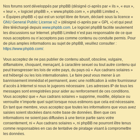
Nos forums sont développés par phpBB (désigné ci-après par « ils », « eux »,
« leur », « logiciel phpBB », « www.phpbb.com », « phpBB Limited »,
« Équipes phpBB ») qui est un script libre de forum, déclaré sous la licence «
GNU General Public License v2
» (désigné ci-après par « GPL ») et qui peut
être téléchargé depuis
www.phpbb.com
. Le logiciel phpBB facilite seulement
les discussions sur Internet. phpBB Limited n’est pas responsable de ce que
nous acceptons ou n’acceptons pas comme contenu ou conduite permis. Pour
de plus amples informations au sujet de phpBB, veuillez consulter :
https://www.phpbb.com/
.
Vous acceptez de ne pas publier de contenu abusif, obscène, vulgaire,
diffamatoire, choquant, menaçant, à caractère sexuel ou tout autre contenu qui
peut transgresser les lois de votre pays, du pays où « Aux cadrans solaires »
est hébergé ou les lois internationales. Le faire peut vous mener à un
bannissement immédiat et permanent, avec une notification à votre fournisseur
d’accès à Internet si nous le jugeons nécessaire. Les adresses IP de tous les
messages sont enregistrées pour aider au renforcement de ces conditions.
Vous acceptez que « Aux cadrans solaires » supprime, modifie, déplace ou
verrouille n’importe quel sujet lorsque nous estimons que cela est nécessaire.
En tant que membre, vous acceptez que toutes les informations que vous avez
saisies soient stockées dans notre base de données. Bien que ces
informations ne soient pas diffusées à une tierce partie sans votre
consentement, ni « Aux cadrans solaires », ni phpBB ne pourront être tenus
comme responsables en cas de tentative de piratage visant à compromettre
les données.