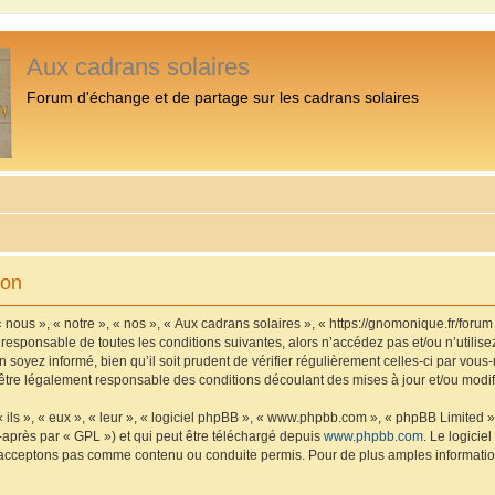
Aux cadrans solaires
Forum d'échange et de partage sur les cadrans solaires
ion
 nous », « notre », « nos », « Aux cadrans solaires », « https://gnomonique.fr/foru
 responsable de toutes les conditions suivantes, alors n’accédez pas et/ou n’utilis
 soyez informé, bien qu’il soit prudent de vérifier régulièrement celles-ci par vous
être légalement responsable des conditions découlant des mises à jour et/ou modif
ls », « eux », « leur », « logiciel phpBB », « www.phpbb.com », « phpBB Limited »,
-après par « GPL ») et qui peut être téléchargé depuis
www.phpbb.com
. Le logicie
acceptons pas comme contenu ou conduite permis. Pour de plus amples informations