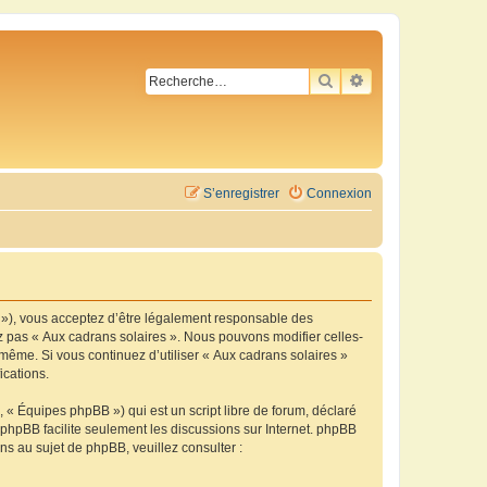
RECHERCHER
RECHERCHE AVA
S’enregistrer
Connexion
m »), vous acceptez d’être légalement responsable des
ez pas « Aux cadrans solaires ». Nous pouvons modifier celles-
-même. Si vous continuez d’utiliser « Aux cadrans solaires »
ications.
 « Équipes phpBB ») qui est un script libre de forum, déclaré
l phpBB facilite seulement les discussions sur Internet. phpBB
 au sujet de phpBB, veuillez consulter :