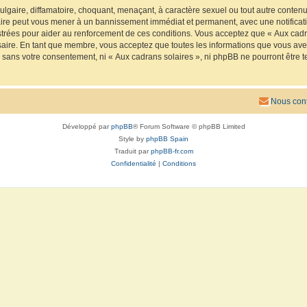
lgaire, diffamatoire, choquant, menaçant, à caractère sexuel ou tout autre contenu 
faire peut vous mener à un bannissement immédiat et permanent, avec une notificatio
trées pour aider au renforcement de ces conditions. Vous acceptez que « Aux cadra
saire. En tant que membre, vous acceptez que toutes les informations que vous av
ie sans votre consentement, ni « Aux cadrans solaires », ni phpBB ne pourront êtr
Nous cont
Développé par
phpBB
® Forum Software © phpBB Limited
Style by
phpBB Spain
Traduit par
phpBB-fr.com
Confidentialité
|
Conditions