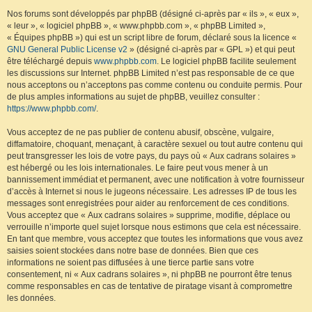
Nos forums sont développés par phpBB (désigné ci-après par « ils », « eux »,
« leur », « logiciel phpBB », « www.phpbb.com », « phpBB Limited »,
« Équipes phpBB ») qui est un script libre de forum, déclaré sous la licence «
GNU General Public License v2
» (désigné ci-après par « GPL ») et qui peut
être téléchargé depuis
www.phpbb.com
. Le logiciel phpBB facilite seulement
les discussions sur Internet. phpBB Limited n’est pas responsable de ce que
nous acceptons ou n’acceptons pas comme contenu ou conduite permis. Pour
de plus amples informations au sujet de phpBB, veuillez consulter :
https://www.phpbb.com/
.
Vous acceptez de ne pas publier de contenu abusif, obscène, vulgaire,
diffamatoire, choquant, menaçant, à caractère sexuel ou tout autre contenu qui
peut transgresser les lois de votre pays, du pays où « Aux cadrans solaires »
est hébergé ou les lois internationales. Le faire peut vous mener à un
bannissement immédiat et permanent, avec une notification à votre fournisseur
d’accès à Internet si nous le jugeons nécessaire. Les adresses IP de tous les
messages sont enregistrées pour aider au renforcement de ces conditions.
Vous acceptez que « Aux cadrans solaires » supprime, modifie, déplace ou
verrouille n’importe quel sujet lorsque nous estimons que cela est nécessaire.
En tant que membre, vous acceptez que toutes les informations que vous avez
saisies soient stockées dans notre base de données. Bien que ces
informations ne soient pas diffusées à une tierce partie sans votre
consentement, ni « Aux cadrans solaires », ni phpBB ne pourront être tenus
comme responsables en cas de tentative de piratage visant à compromettre
les données.