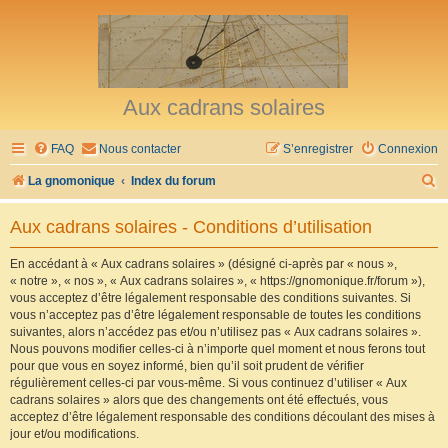
Aux cadrans solaires
FAQ
Nous contacter
S’enregistrer
Connexion
R
La gnomonique
Index du forum
e
Aux cadrans solaires - Conditions d’utilisation
c
h
En accédant à « Aux cadrans solaires » (désigné ci-après par « nous »,
« notre », « nos », « Aux cadrans solaires », « https://gnomonique.fr/forum »),
e
vous acceptez d’être légalement responsable des conditions suivantes. Si
r
vous n’acceptez pas d’être légalement responsable de toutes les conditions
suivantes, alors n’accédez pas et/ou n’utilisez pas « Aux cadrans solaires ».
c
Nous pouvons modifier celles-ci à n’importe quel moment et nous ferons tout
h
pour que vous en soyez informé, bien qu’il soit prudent de vérifier
régulièrement celles-ci par vous-même. Si vous continuez d’utiliser « Aux
e
cadrans solaires » alors que des changements ont été effectués, vous
r
acceptez d’être légalement responsable des conditions découlant des mises à
jour et/ou modifications.