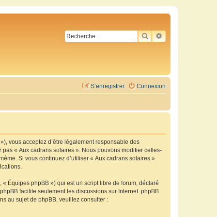
RECHERCHER
RECHERCHE AVA
S’enregistrer
Connexion
m »), vous acceptez d’être légalement responsable des
ez pas « Aux cadrans solaires ». Nous pouvons modifier celles-
-même. Si vous continuez d’utiliser « Aux cadrans solaires »
ications.
 « Équipes phpBB ») qui est un script libre de forum, déclaré
l phpBB facilite seulement les discussions sur Internet. phpBB
 au sujet de phpBB, veuillez consulter :