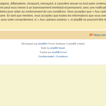
lgaire, diffamatoire, choquant, menaçant, à caractère sexuel ou tout autre contenu 
faire peut vous mener à un bannissement immédiat et permanent, avec une notificatio
trées pour aider au renforcement de ces conditions. Vous acceptez que « Aux cadra
saire. En tant que membre, vous acceptez que toutes les informations que vous av
ie sans votre consentement, ni « Aux cadrans solaires », ni phpBB ne pourront êtr
Nous cont
Développé par
phpBB
® Forum Software © phpBB Limited
Style by
phpBB Spain
Traduit par
phpBB-fr.com
Confidentialité
|
Conditions