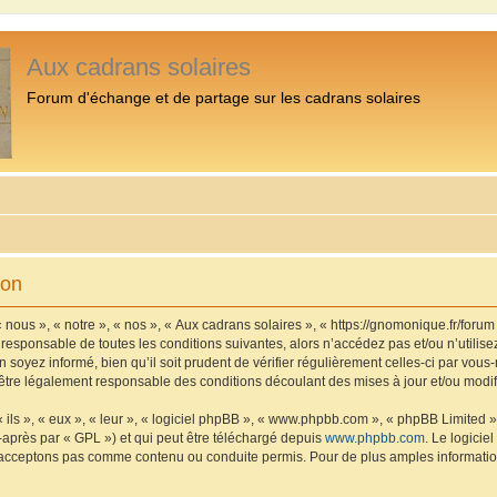
Aux cadrans solaires
Forum d'échange et de partage sur les cadrans solaires
ion
 nous », « notre », « nos », « Aux cadrans solaires », « https://gnomonique.fr/foru
 responsable de toutes les conditions suivantes, alors n’accédez pas et/ou n’utilis
 soyez informé, bien qu’il soit prudent de vérifier régulièrement celles-ci par vous
être légalement responsable des conditions découlant des mises à jour et/ou modif
ls », « eux », « leur », « logiciel phpBB », « www.phpbb.com », « phpBB Limited »,
-après par « GPL ») et qui peut être téléchargé depuis
www.phpbb.com
. Le logicie
acceptons pas comme contenu ou conduite permis. Pour de plus amples informations