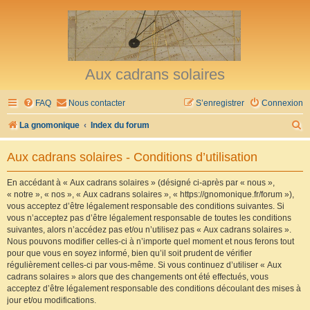
Aux cadrans solaires
FAQ
Nous contacter
S’enregistrer
Connexion
R
La gnomonique
Index du forum
e
Aux cadrans solaires - Conditions d’utilisation
c
h
En accédant à « Aux cadrans solaires » (désigné ci-après par « nous »,
« notre », « nos », « Aux cadrans solaires », « https://gnomonique.fr/forum »),
e
vous acceptez d’être légalement responsable des conditions suivantes. Si
r
vous n’acceptez pas d’être légalement responsable de toutes les conditions
suivantes, alors n’accédez pas et/ou n’utilisez pas « Aux cadrans solaires ».
c
Nous pouvons modifier celles-ci à n’importe quel moment et nous ferons tout
h
pour que vous en soyez informé, bien qu’il soit prudent de vérifier
régulièrement celles-ci par vous-même. Si vous continuez d’utiliser « Aux
e
cadrans solaires » alors que des changements ont été effectués, vous
r
acceptez d’être légalement responsable des conditions découlant des mises à
jour et/ou modifications.