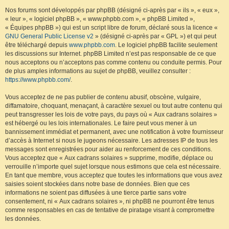
Nos forums sont développés par phpBB (désigné ci-après par « ils », « eux »,
« leur », « logiciel phpBB », « www.phpbb.com », « phpBB Limited »,
« Équipes phpBB ») qui est un script libre de forum, déclaré sous la licence «
GNU General Public License v2
» (désigné ci-après par « GPL ») et qui peut
être téléchargé depuis
www.phpbb.com
. Le logiciel phpBB facilite seulement
les discussions sur Internet. phpBB Limited n’est pas responsable de ce que
nous acceptons ou n’acceptons pas comme contenu ou conduite permis. Pour
de plus amples informations au sujet de phpBB, veuillez consulter :
https://www.phpbb.com/
.
Vous acceptez de ne pas publier de contenu abusif, obscène, vulgaire,
diffamatoire, choquant, menaçant, à caractère sexuel ou tout autre contenu qui
peut transgresser les lois de votre pays, du pays où « Aux cadrans solaires »
est hébergé ou les lois internationales. Le faire peut vous mener à un
bannissement immédiat et permanent, avec une notification à votre fournisseur
d’accès à Internet si nous le jugeons nécessaire. Les adresses IP de tous les
messages sont enregistrées pour aider au renforcement de ces conditions.
Vous acceptez que « Aux cadrans solaires » supprime, modifie, déplace ou
verrouille n’importe quel sujet lorsque nous estimons que cela est nécessaire.
En tant que membre, vous acceptez que toutes les informations que vous avez
saisies soient stockées dans notre base de données. Bien que ces
informations ne soient pas diffusées à une tierce partie sans votre
consentement, ni « Aux cadrans solaires », ni phpBB ne pourront être tenus
comme responsables en cas de tentative de piratage visant à compromettre
les données.