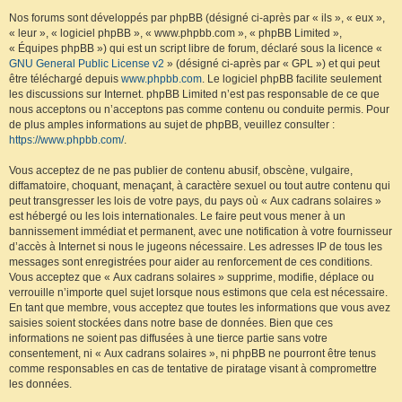
Nos forums sont développés par phpBB (désigné ci-après par « ils », « eux »,
« leur », « logiciel phpBB », « www.phpbb.com », « phpBB Limited »,
« Équipes phpBB ») qui est un script libre de forum, déclaré sous la licence «
GNU General Public License v2
» (désigné ci-après par « GPL ») et qui peut
être téléchargé depuis
www.phpbb.com
. Le logiciel phpBB facilite seulement
les discussions sur Internet. phpBB Limited n’est pas responsable de ce que
nous acceptons ou n’acceptons pas comme contenu ou conduite permis. Pour
de plus amples informations au sujet de phpBB, veuillez consulter :
https://www.phpbb.com/
.
Vous acceptez de ne pas publier de contenu abusif, obscène, vulgaire,
diffamatoire, choquant, menaçant, à caractère sexuel ou tout autre contenu qui
peut transgresser les lois de votre pays, du pays où « Aux cadrans solaires »
est hébergé ou les lois internationales. Le faire peut vous mener à un
bannissement immédiat et permanent, avec une notification à votre fournisseur
d’accès à Internet si nous le jugeons nécessaire. Les adresses IP de tous les
messages sont enregistrées pour aider au renforcement de ces conditions.
Vous acceptez que « Aux cadrans solaires » supprime, modifie, déplace ou
verrouille n’importe quel sujet lorsque nous estimons que cela est nécessaire.
En tant que membre, vous acceptez que toutes les informations que vous avez
saisies soient stockées dans notre base de données. Bien que ces
informations ne soient pas diffusées à une tierce partie sans votre
consentement, ni « Aux cadrans solaires », ni phpBB ne pourront être tenus
comme responsables en cas de tentative de piratage visant à compromettre
les données.