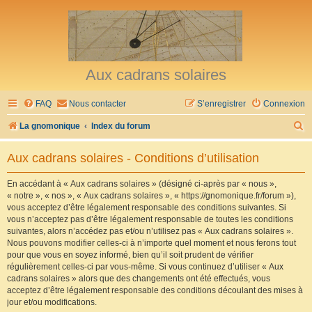
Aux cadrans solaires
FAQ
Nous contacter
S’enregistrer
Connexion
R
La gnomonique
Index du forum
e
Aux cadrans solaires - Conditions d’utilisation
c
h
En accédant à « Aux cadrans solaires » (désigné ci-après par « nous »,
« notre », « nos », « Aux cadrans solaires », « https://gnomonique.fr/forum »),
e
vous acceptez d’être légalement responsable des conditions suivantes. Si
r
vous n’acceptez pas d’être légalement responsable de toutes les conditions
suivantes, alors n’accédez pas et/ou n’utilisez pas « Aux cadrans solaires ».
c
Nous pouvons modifier celles-ci à n’importe quel moment et nous ferons tout
h
pour que vous en soyez informé, bien qu’il soit prudent de vérifier
régulièrement celles-ci par vous-même. Si vous continuez d’utiliser « Aux
e
cadrans solaires » alors que des changements ont été effectués, vous
r
acceptez d’être légalement responsable des conditions découlant des mises à
jour et/ou modifications.