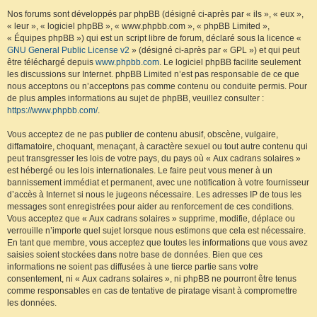
Nos forums sont développés par phpBB (désigné ci-après par « ils », « eux »,
« leur », « logiciel phpBB », « www.phpbb.com », « phpBB Limited »,
« Équipes phpBB ») qui est un script libre de forum, déclaré sous la licence «
GNU General Public License v2
» (désigné ci-après par « GPL ») et qui peut
être téléchargé depuis
www.phpbb.com
. Le logiciel phpBB facilite seulement
les discussions sur Internet. phpBB Limited n’est pas responsable de ce que
nous acceptons ou n’acceptons pas comme contenu ou conduite permis. Pour
de plus amples informations au sujet de phpBB, veuillez consulter :
https://www.phpbb.com/
.
Vous acceptez de ne pas publier de contenu abusif, obscène, vulgaire,
diffamatoire, choquant, menaçant, à caractère sexuel ou tout autre contenu qui
peut transgresser les lois de votre pays, du pays où « Aux cadrans solaires »
est hébergé ou les lois internationales. Le faire peut vous mener à un
bannissement immédiat et permanent, avec une notification à votre fournisseur
d’accès à Internet si nous le jugeons nécessaire. Les adresses IP de tous les
messages sont enregistrées pour aider au renforcement de ces conditions.
Vous acceptez que « Aux cadrans solaires » supprime, modifie, déplace ou
verrouille n’importe quel sujet lorsque nous estimons que cela est nécessaire.
En tant que membre, vous acceptez que toutes les informations que vous avez
saisies soient stockées dans notre base de données. Bien que ces
informations ne soient pas diffusées à une tierce partie sans votre
consentement, ni « Aux cadrans solaires », ni phpBB ne pourront être tenus
comme responsables en cas de tentative de piratage visant à compromettre
les données.