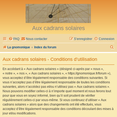
Aux cadrans solaires
FAQ
Nous contacter
S’enregistrer
Connexion
R
La gnomonique
Index du forum
e
Aux cadrans solaires - Conditions d’utilisation
c
h
En accédant à « Aux cadrans solaires » (désigné ci-après par « nous »,
« notre », « nos », « Aux cadrans solaires », « https://gnomonique.fr/forum »),
e
vous acceptez d’être légalement responsable des conditions suivantes. Si
r
vous n’acceptez pas d’être légalement responsable de toutes les conditions
suivantes, alors n’accédez pas et/ou n’utilisez pas « Aux cadrans solaires ».
c
Nous pouvons modifier celles-ci à n’importe quel moment et nous ferons tout
h
pour que vous en soyez informé, bien qu’il soit prudent de vérifier
régulièrement celles-ci par vous-même. Si vous continuez d’utiliser « Aux
e
cadrans solaires » alors que des changements ont été effectués, vous
r
acceptez d’être légalement responsable des conditions découlant des mises à
jour et/ou modifications.