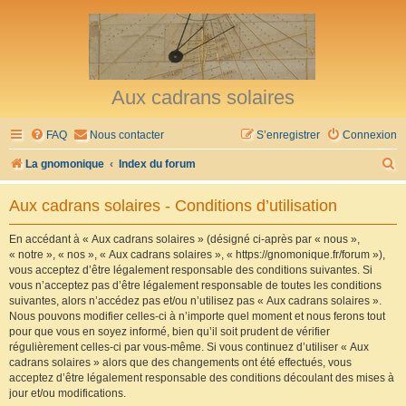
Aux cadrans solaires
FAQ
Nous contacter
S’enregistrer
Connexion
R
La gnomonique
Index du forum
e
Aux cadrans solaires - Conditions d’utilisation
c
h
En accédant à « Aux cadrans solaires » (désigné ci-après par « nous »,
« notre », « nos », « Aux cadrans solaires », « https://gnomonique.fr/forum »),
e
vous acceptez d’être légalement responsable des conditions suivantes. Si
r
vous n’acceptez pas d’être légalement responsable de toutes les conditions
suivantes, alors n’accédez pas et/ou n’utilisez pas « Aux cadrans solaires ».
c
Nous pouvons modifier celles-ci à n’importe quel moment et nous ferons tout
h
pour que vous en soyez informé, bien qu’il soit prudent de vérifier
régulièrement celles-ci par vous-même. Si vous continuez d’utiliser « Aux
e
cadrans solaires » alors que des changements ont été effectués, vous
r
acceptez d’être légalement responsable des conditions découlant des mises à
jour et/ou modifications.