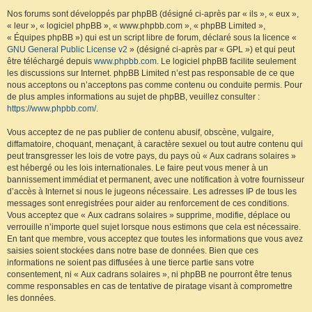
Nos forums sont développés par phpBB (désigné ci-après par « ils », « eux »,
« leur », « logiciel phpBB », « www.phpbb.com », « phpBB Limited »,
« Équipes phpBB ») qui est un script libre de forum, déclaré sous la licence «
GNU General Public License v2
» (désigné ci-après par « GPL ») et qui peut
être téléchargé depuis
www.phpbb.com
. Le logiciel phpBB facilite seulement
les discussions sur Internet. phpBB Limited n’est pas responsable de ce que
nous acceptons ou n’acceptons pas comme contenu ou conduite permis. Pour
de plus amples informations au sujet de phpBB, veuillez consulter :
https://www.phpbb.com/
.
Vous acceptez de ne pas publier de contenu abusif, obscène, vulgaire,
diffamatoire, choquant, menaçant, à caractère sexuel ou tout autre contenu qui
peut transgresser les lois de votre pays, du pays où « Aux cadrans solaires »
est hébergé ou les lois internationales. Le faire peut vous mener à un
bannissement immédiat et permanent, avec une notification à votre fournisseur
d’accès à Internet si nous le jugeons nécessaire. Les adresses IP de tous les
messages sont enregistrées pour aider au renforcement de ces conditions.
Vous acceptez que « Aux cadrans solaires » supprime, modifie, déplace ou
verrouille n’importe quel sujet lorsque nous estimons que cela est nécessaire.
En tant que membre, vous acceptez que toutes les informations que vous avez
saisies soient stockées dans notre base de données. Bien que ces
informations ne soient pas diffusées à une tierce partie sans votre
consentement, ni « Aux cadrans solaires », ni phpBB ne pourront être tenus
comme responsables en cas de tentative de piratage visant à compromettre
les données.