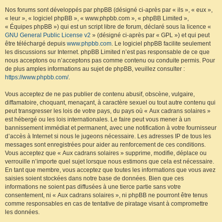
Nos forums sont développés par phpBB (désigné ci-après par « ils », « eux »,
« leur », « logiciel phpBB », « www.phpbb.com », « phpBB Limited »,
« Équipes phpBB ») qui est un script libre de forum, déclaré sous la licence «
GNU General Public License v2
» (désigné ci-après par « GPL ») et qui peut
être téléchargé depuis
www.phpbb.com
. Le logiciel phpBB facilite seulement
les discussions sur Internet. phpBB Limited n’est pas responsable de ce que
nous acceptons ou n’acceptons pas comme contenu ou conduite permis. Pour
de plus amples informations au sujet de phpBB, veuillez consulter :
https://www.phpbb.com/
.
Vous acceptez de ne pas publier de contenu abusif, obscène, vulgaire,
diffamatoire, choquant, menaçant, à caractère sexuel ou tout autre contenu qui
peut transgresser les lois de votre pays, du pays où « Aux cadrans solaires »
est hébergé ou les lois internationales. Le faire peut vous mener à un
bannissement immédiat et permanent, avec une notification à votre fournisseur
d’accès à Internet si nous le jugeons nécessaire. Les adresses IP de tous les
messages sont enregistrées pour aider au renforcement de ces conditions.
Vous acceptez que « Aux cadrans solaires » supprime, modifie, déplace ou
verrouille n’importe quel sujet lorsque nous estimons que cela est nécessaire.
En tant que membre, vous acceptez que toutes les informations que vous avez
saisies soient stockées dans notre base de données. Bien que ces
informations ne soient pas diffusées à une tierce partie sans votre
consentement, ni « Aux cadrans solaires », ni phpBB ne pourront être tenus
comme responsables en cas de tentative de piratage visant à compromettre
les données.