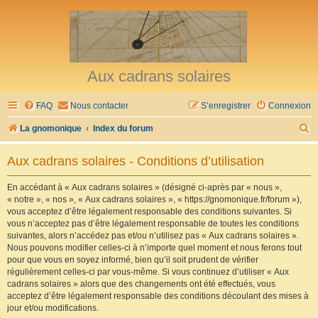
Aux cadrans solaires
FAQ
Nous contacter
S’enregistrer
Connexion
R
La gnomonique
Index du forum
e
Aux cadrans solaires - Conditions d’utilisation
c
h
En accédant à « Aux cadrans solaires » (désigné ci-après par « nous »,
« notre », « nos », « Aux cadrans solaires », « https://gnomonique.fr/forum »),
e
vous acceptez d’être légalement responsable des conditions suivantes. Si
r
vous n’acceptez pas d’être légalement responsable de toutes les conditions
suivantes, alors n’accédez pas et/ou n’utilisez pas « Aux cadrans solaires ».
c
Nous pouvons modifier celles-ci à n’importe quel moment et nous ferons tout
h
pour que vous en soyez informé, bien qu’il soit prudent de vérifier
régulièrement celles-ci par vous-même. Si vous continuez d’utiliser « Aux
e
cadrans solaires » alors que des changements ont été effectués, vous
r
acceptez d’être légalement responsable des conditions découlant des mises à
jour et/ou modifications.