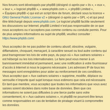
Nos forums sont développés par phpBB (désigné ci-après par « ils », « eux »,
« leur », « logiciel phpBB », « www.phpbb.com », « phpBB Limited »,
« Équipes phpBB ») qui est un script libre de forum, déclaré sous la licence «
GNU General Public License v2
» (désigné ci-après par « GPL ») et qui peut
être téléchargé depuis
www.phpbb.com
. Le logiciel phpBB facilite seulement
les discussions sur Internet. phpBB Limited n’est pas responsable de ce que
nous acceptons ou n’acceptons pas comme contenu ou conduite permis. Pour
de plus amples informations au sujet de phpBB, veuillez consulter :
https://www.phpbb.com/
.
Vous acceptez de ne pas publier de contenu abusif, obscène, vulgaire,
diffamatoire, choquant, menaçant, à caractère sexuel ou tout autre contenu qui
peut transgresser les lois de votre pays, du pays où « Aux cadrans solaires »
est hébergé ou les lois internationales. Le faire peut vous mener à un
bannissement immédiat et permanent, avec une notification à votre fournisseur
d’accès à Internet si nous le jugeons nécessaire. Les adresses IP de tous les
messages sont enregistrées pour aider au renforcement de ces conditions.
Vous acceptez que « Aux cadrans solaires » supprime, modifie, déplace ou
verrouille n’importe quel sujet lorsque nous estimons que cela est nécessaire.
En tant que membre, vous acceptez que toutes les informations que vous avez
saisies soient stockées dans notre base de données. Bien que ces
informations ne soient pas diffusées à une tierce partie sans votre
consentement, ni « Aux cadrans solaires », ni phpBB ne pourront être tenus
comme responsables en cas de tentative de piratage visant à compromettre
les données.