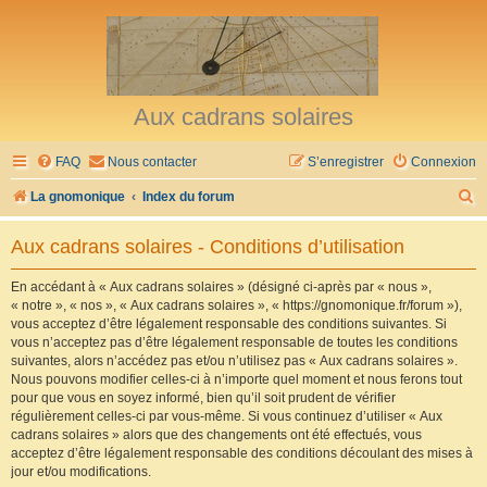
Aux cadrans solaires
FAQ
Nous contacter
S’enregistrer
Connexion
R
La gnomonique
Index du forum
e
Aux cadrans solaires - Conditions d’utilisation
c
h
En accédant à « Aux cadrans solaires » (désigné ci-après par « nous »,
« notre », « nos », « Aux cadrans solaires », « https://gnomonique.fr/forum »),
e
vous acceptez d’être légalement responsable des conditions suivantes. Si
r
vous n’acceptez pas d’être légalement responsable de toutes les conditions
suivantes, alors n’accédez pas et/ou n’utilisez pas « Aux cadrans solaires ».
c
Nous pouvons modifier celles-ci à n’importe quel moment et nous ferons tout
h
pour que vous en soyez informé, bien qu’il soit prudent de vérifier
régulièrement celles-ci par vous-même. Si vous continuez d’utiliser « Aux
e
cadrans solaires » alors que des changements ont été effectués, vous
r
acceptez d’être légalement responsable des conditions découlant des mises à
jour et/ou modifications.