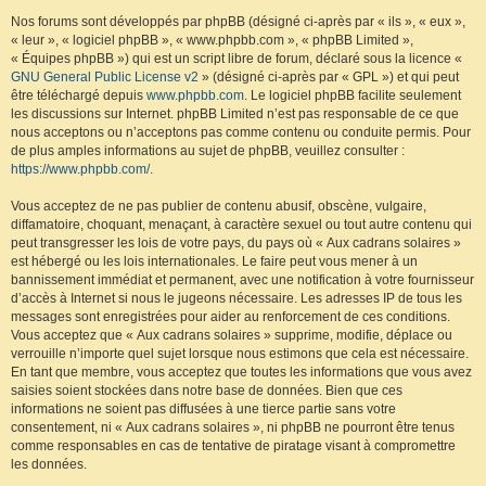
Nos forums sont développés par phpBB (désigné ci-après par « ils », « eux »,
« leur », « logiciel phpBB », « www.phpbb.com », « phpBB Limited »,
« Équipes phpBB ») qui est un script libre de forum, déclaré sous la licence «
GNU General Public License v2
» (désigné ci-après par « GPL ») et qui peut
être téléchargé depuis
www.phpbb.com
. Le logiciel phpBB facilite seulement
les discussions sur Internet. phpBB Limited n’est pas responsable de ce que
nous acceptons ou n’acceptons pas comme contenu ou conduite permis. Pour
de plus amples informations au sujet de phpBB, veuillez consulter :
https://www.phpbb.com/
.
Vous acceptez de ne pas publier de contenu abusif, obscène, vulgaire,
diffamatoire, choquant, menaçant, à caractère sexuel ou tout autre contenu qui
peut transgresser les lois de votre pays, du pays où « Aux cadrans solaires »
est hébergé ou les lois internationales. Le faire peut vous mener à un
bannissement immédiat et permanent, avec une notification à votre fournisseur
d’accès à Internet si nous le jugeons nécessaire. Les adresses IP de tous les
messages sont enregistrées pour aider au renforcement de ces conditions.
Vous acceptez que « Aux cadrans solaires » supprime, modifie, déplace ou
verrouille n’importe quel sujet lorsque nous estimons que cela est nécessaire.
En tant que membre, vous acceptez que toutes les informations que vous avez
saisies soient stockées dans notre base de données. Bien que ces
informations ne soient pas diffusées à une tierce partie sans votre
consentement, ni « Aux cadrans solaires », ni phpBB ne pourront être tenus
comme responsables en cas de tentative de piratage visant à compromettre
les données.