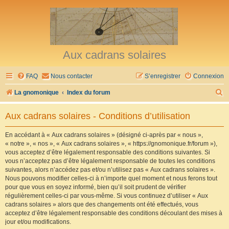
Aux cadrans solaires
FAQ
Nous contacter
S’enregistrer
Connexion
R
La gnomonique
Index du forum
e
Aux cadrans solaires - Conditions d’utilisation
c
h
En accédant à « Aux cadrans solaires » (désigné ci-après par « nous »,
« notre », « nos », « Aux cadrans solaires », « https://gnomonique.fr/forum »),
e
vous acceptez d’être légalement responsable des conditions suivantes. Si
r
vous n’acceptez pas d’être légalement responsable de toutes les conditions
suivantes, alors n’accédez pas et/ou n’utilisez pas « Aux cadrans solaires ».
c
Nous pouvons modifier celles-ci à n’importe quel moment et nous ferons tout
h
pour que vous en soyez informé, bien qu’il soit prudent de vérifier
régulièrement celles-ci par vous-même. Si vous continuez d’utiliser « Aux
e
cadrans solaires » alors que des changements ont été effectués, vous
r
acceptez d’être légalement responsable des conditions découlant des mises à
jour et/ou modifications.