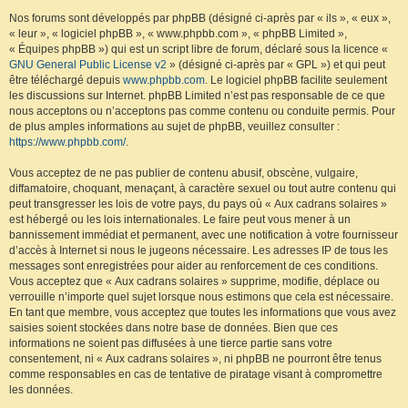
Nos forums sont développés par phpBB (désigné ci-après par « ils », « eux »,
« leur », « logiciel phpBB », « www.phpbb.com », « phpBB Limited »,
« Équipes phpBB ») qui est un script libre de forum, déclaré sous la licence «
GNU General Public License v2
» (désigné ci-après par « GPL ») et qui peut
être téléchargé depuis
www.phpbb.com
. Le logiciel phpBB facilite seulement
les discussions sur Internet. phpBB Limited n’est pas responsable de ce que
nous acceptons ou n’acceptons pas comme contenu ou conduite permis. Pour
de plus amples informations au sujet de phpBB, veuillez consulter :
https://www.phpbb.com/
.
Vous acceptez de ne pas publier de contenu abusif, obscène, vulgaire,
diffamatoire, choquant, menaçant, à caractère sexuel ou tout autre contenu qui
peut transgresser les lois de votre pays, du pays où « Aux cadrans solaires »
est hébergé ou les lois internationales. Le faire peut vous mener à un
bannissement immédiat et permanent, avec une notification à votre fournisseur
d’accès à Internet si nous le jugeons nécessaire. Les adresses IP de tous les
messages sont enregistrées pour aider au renforcement de ces conditions.
Vous acceptez que « Aux cadrans solaires » supprime, modifie, déplace ou
verrouille n’importe quel sujet lorsque nous estimons que cela est nécessaire.
En tant que membre, vous acceptez que toutes les informations que vous avez
saisies soient stockées dans notre base de données. Bien que ces
informations ne soient pas diffusées à une tierce partie sans votre
consentement, ni « Aux cadrans solaires », ni phpBB ne pourront être tenus
comme responsables en cas de tentative de piratage visant à compromettre
les données.