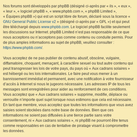
Nos forums sont développés par phpBB (désigné ci-après par « ils », « eux »,
« leur », « logiciel phpBB », « www.phpbb.com », « phpBB Limited »,
« Équipes phpBB ») qui est un script libre de forum, déclaré sous la licence «
GNU General Public License v2
» (désigné ci-après par « GPL ») et qui peut
être téléchargé depuis
www.phpbb.com
. Le logiciel phpBB facilite seulement
les discussions sur Internet. phpBB Limited n’est pas responsable de ce que
nous acceptons ou n’acceptons pas comme contenu ou conduite permis. Pour
de plus amples informations au sujet de phpBB, veuillez consulter :
https://www.phpbb.com/
.
Vous acceptez de ne pas publier de contenu abusif, obscène, vulgaire,
diffamatoire, choquant, menaçant, à caractère sexuel ou tout autre contenu qui
peut transgresser les lois de votre pays, du pays où « Aux cadrans solaires »
est hébergé ou les lois internationales. Le faire peut vous mener à un
bannissement immédiat et permanent, avec une notification à votre fournisseur
d’accès à Internet si nous le jugeons nécessaire. Les adresses IP de tous les
messages sont enregistrées pour aider au renforcement de ces conditions.
Vous acceptez que « Aux cadrans solaires » supprime, modifie, déplace ou
verrouille n’importe quel sujet lorsque nous estimons que cela est nécessaire.
En tant que membre, vous acceptez que toutes les informations que vous avez
saisies soient stockées dans notre base de données. Bien que ces
informations ne soient pas diffusées à une tierce partie sans votre
consentement, ni « Aux cadrans solaires », ni phpBB ne pourront être tenus
comme responsables en cas de tentative de piratage visant à compromettre
les données.