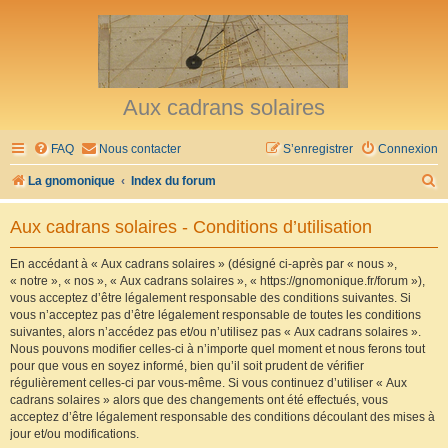
Aux cadrans solaires
FAQ
Nous contacter
S’enregistrer
Connexion
R
La gnomonique
Index du forum
e
Aux cadrans solaires - Conditions d’utilisation
c
h
En accédant à « Aux cadrans solaires » (désigné ci-après par « nous »,
« notre », « nos », « Aux cadrans solaires », « https://gnomonique.fr/forum »),
e
vous acceptez d’être légalement responsable des conditions suivantes. Si
r
vous n’acceptez pas d’être légalement responsable de toutes les conditions
suivantes, alors n’accédez pas et/ou n’utilisez pas « Aux cadrans solaires ».
c
Nous pouvons modifier celles-ci à n’importe quel moment et nous ferons tout
h
pour que vous en soyez informé, bien qu’il soit prudent de vérifier
régulièrement celles-ci par vous-même. Si vous continuez d’utiliser « Aux
e
cadrans solaires » alors que des changements ont été effectués, vous
r
acceptez d’être légalement responsable des conditions découlant des mises à
jour et/ou modifications.